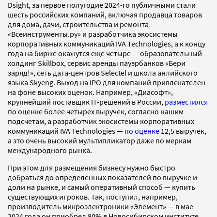
Dsight, за первое полугодие 2024-го публичными стали
шесть российских компаний, включая продавца товаров
для дома, дачи, строительства и ремонта
«Всеинструменты.ру» и разработчика экосистемы
корпоративных коммуникаций IVA Technologies, а к концу
года на бирже окажутся еще четыре — образовательный
холдинг Skillbox, сервис аренды пауэрбанков «Бери
заряд!», сеть дата-центров Selectel и школа анлийского
языка Skyeng. Выход на IPO для компаний привлекателен
на фоне высоких оценок. Например, «Диасофт»,
крупнейший поставщик IT-решений в России,
разместился
по оценке более четырех выручек, согласно нашим
подсчетам, а разработчик экосистемы корпоративных
коммуникаций IVA Technologies —
по оценке
12,5 выручек,
а это очень высокий мультипликатор даже по меркам
международного рынка.
При этом для размещения бизнесу нужно быстро
добраться до определенных показателей по выручке и
доли на рынке, и самый оперативный способ — купить
существующих игроков. Так, поступил, например,
производитель микроэлектроники «Элемент» — в мае
2024 года он приобрел 80% в Новосибирском институте