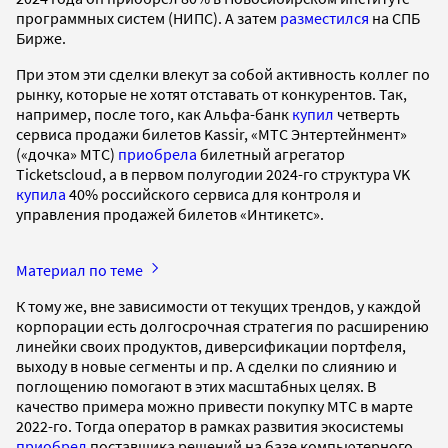
программных систем (НИПС). А затем
разместился
на СПБ
Бирже.
При этом эти сделки влекут за собой активность коллег по
рынку, которые не хотят отставать от конкурентов. Так,
например, после того, как Альфа-банк
купил
четверть
сервиса продажи билетов Kassir, «МТС Энтертейнмент»
(«дочка» МТС)
приобрела
билетный агрегатор
Ticketscloud, а в первом полугодии 2024-го структура VK
купила
40% российского сервиса для контроля и
управления продажей билетов «Интикетс».
Материал по теме
К тому же, вне зависимости от текущих трендов, у каждой
корпорации есть долгосрочная стратегия по расширению
линейки своих продуктов, диверсификации портфеля,
выходу в новые сегменты и пр. А сделки по слиянию и
поглощению помогают в этих масштабных целях. В
качество примера можно привести покупку МТС в марте
2022-го. Тогда оператор в рамках развития экосистемы
приобрел
поставщика решений на базе компьютерного