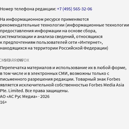
Номер телефона редакции:
+7 (495) 565-32-06
На информационном ресурсе применяются
рекомендательные технологии (информационные технологии
предоставления информации на основе сбора,
систематизации и анализа сведений, относящихся
к предпочтениям пользователей сети «Интернет»,
находящихся на территории Российской Федерации)
СМИ2
SPARROW
INFOX
Перепечатка материалов и использование их в любой форме,
в том числе и в электронных СМИ, возможны только с
письменного разрешения редакции. Товарный знак Forbes
является исключительной собственностью Forbes Media Asia
Pte. Limited. Все права защищены.
AO «АС Рус Медиа»
·
2026
16+