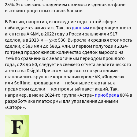
25%. Это связано с падением стоимости сделок на фоне
высоких процентных ставок банков.
В России, напротив, в последние годы в этой сфере
наблюдается ажиотаж. Так, по
данным
информационного
агентства AK&M, в 2022 году в России заключили 517
сделок, а в 2023-м — уже 536. Выросла и средняя стоимость
сделки, с $83 млн до $88,2 млн. В первом полугодии 2024-
го тренд продолжился: количество сделок выросло на
79% по сравнению с аналогичным периодом прошлого
года, с 28 до 50, следует из свежего отчета аналитического
агентства Dsight. При этом чаще всего покупателями
становились крупные корпорации вроде VK, «Яндекса»
или Softline, продавцами — небольшие стартапы, а
предметом сделки — контрольный пакет акций. Так,
например, в июне 2024-го группа «Астра»
приобрела
80% в
разработчике платформы для управления данными
«Сатори».