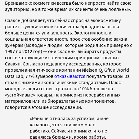
Брендам экокосметики всегда было непросто найти свою
аудиторию, но в то же время их клиенты очень лояльны».
Саакян добавляет, что сейчас спрос на экокосметику
растет: с увеличением количества брендов на рынке
больше ценится уникальность. Экологичность и
социальная ответственность проектов особенно важна
зумерам (молодым людям, которые родились примерно с
1997 по 2012 год) — они склонны выбирать продукты,
соответствующие их этическим принципам, говорит
Саакян. Согласно недавнему исследованию, которое
провели аналитические компании NielsenIQ, GfK и World
Data Lab, 77% зумеров
отказываются
покупать товары из
стран с низкими экологическими стандартами. Плюс
молодые люди готовы тратить на 10% больше на
«устойчивые» товары, например из переработанных
материалов или из биоразлагаемых компонентов,
говорится в этом же исследовании.
«Раньше я гналась за успехом, и мне
казалось, что я слишком мало
работаю. Сейчас я понимаю, что не
равняюсь бренду и, кроме работы,