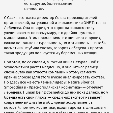
есть другие, более важные
ценности».
С Саакян согласна директор Союза производителей
органической, натуральной и экокосметики ONE Татьяна
Лебедева. Она говорит, что спрос на экокосметику
увеличивается по всему миру, его драйвят зумеры и
миллениалы. Этим поколениям, в отличие от старших,
важна не только натуральность, но и этичность — «чтобы
косметика не убила енота», говорит Лебедева. Спросом
такая продукция пользуется и у беременных женщин.
При этом, по ее словам, в России ниша натуральной и
экокосметики растет медленно, и оценить ее размер
сложно, так как отнести компании к этому сегменту
крайне сложно (для этого нужно анализировать состав).
Но здесь все же есть явные лидеры: Natura Siberica,
Smorodina и «Краснополянская косметика» — отмечает
Лебедева. Human Being Cosmetics до них пока далеко, но у
бренда есть свои плюсы — среди них эксперт называет
современный дизайн и обширный ассортимент, в
который, помимо косметики, входят ароматы для дома и
свечи. Лебедева считает, что найти свою аудиторию марке