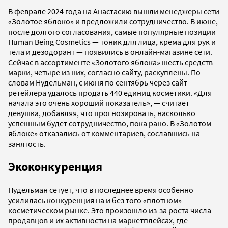
В феврале 2024 года на Анастасию вышли менеджеры сети
«Золотое яблоко» и предложили сотрудничество. В июне,
после долгого согласования, самые популярные позиции
Human Being Cosmetics — тоник для лица, крема для рук и
тела и дезодорант — появились в онлайн-магазине сети.
Сейчас в ассортименте «Золотого яблока» шесть средств
марки, четыре из них, согласно сайту, раскуплены. По
словам Нудельман, с июня по сентябрь через сайт
ретейлера удалось продать 440 единиц косметики. «Для
начала это очень хороший показатель», — считает
девушка, добавляя, что прогнозировать, насколько
успешным будет сотрудничество, пока рано. В «Золотом
яблоке» отказались от комментариев, сославшись на
занятость.
Экоконкуренция
Нудельман сетует, что в последнее время особенно
усилилась конкуренция на и без того «плотном»
косметическом рынке. Это произошло из-за роста числа
продавцов и их активности на маркетплейсах, где