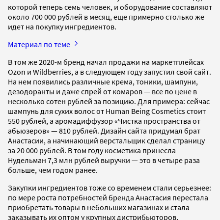
которой теперь семь человек, и оборудование составляют
около 700 000 рублей в месяц, еще примерно столько же
идет на покупку ингредиентов.
Материал по теме
В том же 2020-м бренд начал продажи на маркетплейсах
Ozon и Wildberries, а в следующем году запустил свой сайт.
На нем появились различные крема, тоники, шампуни,
дезодоранты и даже спрей от комаров — все по цене в
несколько сотен рублей за позицию. Для примера: сейчас
шампунь для сухих волос от Human Being Cosmetics стоит
550 рублей, а аромадиффузор «Чистка пространства от
абьюзеров» — 810 рублей. Дизайн сайта придумал брат
Анастасии, а начинающий верстальщик сделал страницу
за 20 000 рублей. В том году косметика принесла
Нудельман 7,3 млн рублей выручки — это в четыре раза
больше, чем годом ранее.
Закупки ингредиентов тоже со временем стали серьезнее:
по мере роста потребностей бренда Анастасия перестала
приобретать товары в небольших магазинах и стала
заказывать их оптом у крупных дистрибьюторов,