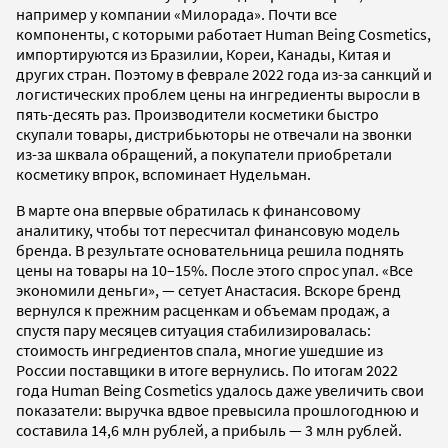
например у компании «Милорада». Почти все
компоненты, с которыми работает Human Being Cosmetics,
импортируются из Бразилии, Кореи, Канады, Китая и
других стран. Поэтому в феврале 2022 года из-за санкций и
логистических проблем цены на ингредиенты выросли в
пять-десять раз. Производители косметики быстро
скупали товары, дистрибьюторы не отвечали на звонки
из-за шквала обращений, а покупатели приобретали
косметику впрок, вспоминает Нудельман.
В марте она впервые обратилась к финансовому
аналитику, чтобы тот пересчитал финансовую модель
бренда. В результате основательница решила поднять
цены на товары на 10–15%. После этого спрос упал. «Все
экономили деньги», — сетует Анастасия. Вскоре бренд
вернулся к прежним расценкам и объемам продаж, а
спустя пару месяцев ситуация стабилизировалась:
стоимость ингредиентов спала, многие ушедшие из
России поставщики в итоге вернулись. По итогам 2022
года Human Being Cosmetics удалось даже увеличить свои
показатели: выручка вдвое превысила прошлогоднюю и
составила 14,6 млн рублей, а прибыль — 3 млн рублей.