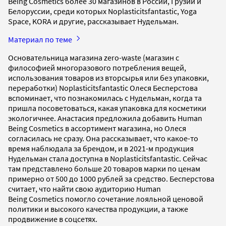
Being Cosmetics более 30 магазинов в России, Грузии и
Белоруссии, среди которых Noplasticitsfantastic, Yoga
Space, KORA и другие, рассказывает Нудельман.
Материал по теме
Основательница магазина zero-waste (магазин с
философией многоразового потребления вещей,
использования товаров из вторсырья или без упаковки,
переработки) Noplasticitsfantastic Олеся Бесперстова
вспоминает, что познакомилась с Нудельман, когда та
пришла посоветоваться, какая упаковка для косметики
экологичнее. Анастасия предложила добавить Human
Being Cosmetics в ассортимент магазина, но Олеся
согласилась не сразу. Она рассказывает, что какое-то
время наблюдала за брендом, и в 2021-м продукция
Нудельман стала доступна в Noplasticitsfantastic. Сейчас
там представлено больше 20 товаров марки по ценам
примерно от 500 до 1000 рублей за средство. Бесперстова
считает, что найти свою аудиторию Human
Being Cosmetics помогло сочетание лояльной ценовой
политики и высокого качества продукции, а также
продвижение в соцсетях.