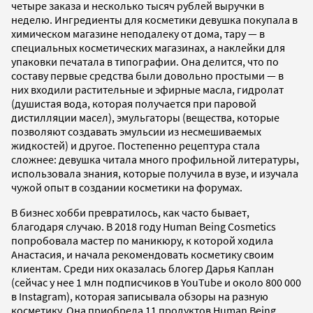
четыре заказа и несколько тысяч рублей выручки в
неделю. Ингредиенты для косметики девушка покупала в
химическом магазине неподалеку от дома, тару — в
специальных косметических магазинах, а наклейки для
упаковки печатала в типографии. Она делится, что по
составу первые средства были довольно простыми — в
них входили растительные и эфирные масла, гидролат
(душистая вода, которая получается при паровой
дистилляции масел), эмульгаторы (вещества, которые
позволяют создавать эмульсии из несмешиваемых
жидкостей) и другое. Постепенно рецептура стала
сложнее: девушка читала много профильной литературы,
использовала знания, которые получила в вузе, и изучала
чужой опыт в создании косметики на форумах.
В бизнес хобби превратилось, как часто бывает,
благодаря случаю. В 2018 году Human Being Cosmetics
попробовала мастер по маникюру, к которой ходила
Анастасия, и начала рекомендовать косметику своим
клиентам. Среди них оказалась блогер Дарья Каплан
(сейчас у нее 1 млн подписчиков в YouTube и около 800 000
в Instagram), которая записывала обзоры на разную
косметику. Она приобрела 11 продуктов Human Being