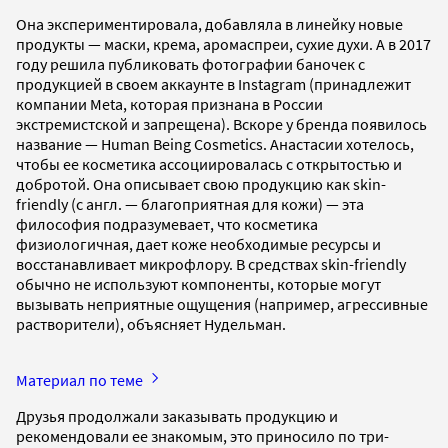
Она экспериментировала, добавляла в линейку новые
продукты — маски, крема, аромаспреи, сухие духи. А в 2017
году решила публиковать фотографии баночек с
продукцией в своем аккаунте в Instagram (принадлежит
компании Meta, которая признана в России
экстремистской и запрещена). Вскоре у бренда появилось
название — Human Being Cosmetics. Анастасии хотелось,
чтобы ее косметика ассоциировалась с открытостью и
добротой. Она описывает свою продукцию как skin-
friendly (с англ. — благоприятная для кожи) — эта
философия подразумевает, что косметика
физиологичная, дает коже необходимые ресурсы и
восстанавливает микрофлору. В средствах skin-friendly
обычно не используют компоненты, которые могут
вызывать неприятные ощущения (например, агрессивные
растворители), объясняет Нудельман.
Материал по теме
Друзья продолжали заказывать продукцию и
рекомендовали ее знакомым, это приносило по три-