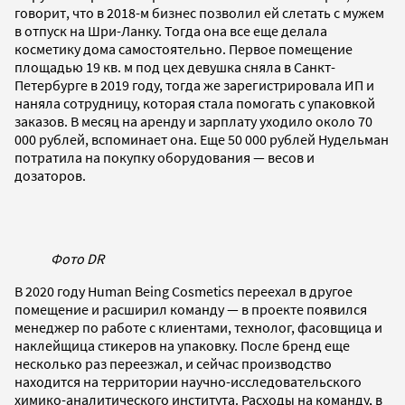
говорит, что в 2018-м бизнес позволил ей слетать с мужем
в отпуск на Шри-Ланку. Тогда она все еще делала
косметику дома самостоятельно. Первое помещение
площадью 19 кв. м под цех девушка сняла в Санкт-
Петербурге в 2019 году, тогда же зарегистрировала ИП и
наняла сотрудницу, которая стала помогать с упаковкой
заказов. В месяц на аренду и зарплату уходило около 70
000 рублей, вспоминает она. Еще 50 000 рублей Нудельман
потратила на покупку оборудования — весов и
дозаторов.
Фото DR
В 2020 году Human Being Cosmetics переехал в другое
помещение и расширил команду — в проекте появился
менеджер по работе с клиентами, технолог, фасовщица и
наклейщица стикеров на упаковку. После бренд еще
несколько раз переезжал, и сейчас производство
находится на территории научно-исследовательского
химико-аналитического института. Расходы на команду, в