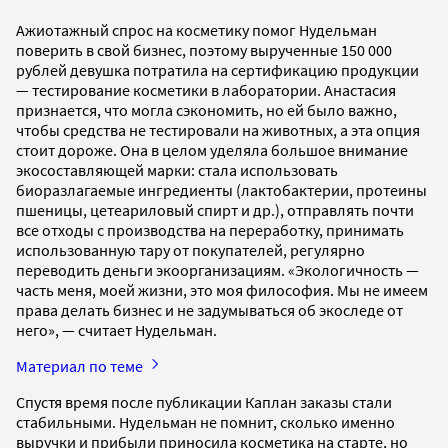
Ажиотажный спрос на косметику помог Нудельман
поверить в свой бизнес, поэтому вырученные 150 000
рублей девушка потратила на сертификацию продукции
— тестирование косметики в лаборатории. Анастасия
признается, что могла сэкономить, но ей было важно,
чтобы средства не тестировали на животных, а эта опция
стоит дороже. Она в целом уделяла большое внимание
экосоставляющей марки: стала использовать
биоразлагаемые ингредиенты (лактобактерии, протеины
пшеницы, цетеариловый спирт и др.), отправлять почти
все отходы с производства на переработку, принимать
использованную тару от покупателей, регулярно
переводить деньги экоорганизациям. «Экологичность —
часть меня, моей жизни, это моя философия. Мы не имеем
права делать бизнес и не задумываться об экоследе от
него», — считает Нудельман.
Материал по теме
Спустя время после публикации Каплан заказы стали
стабильными. Нудельман не помнит, сколько именно
выручки и прибыли приносила косметика на старте, но