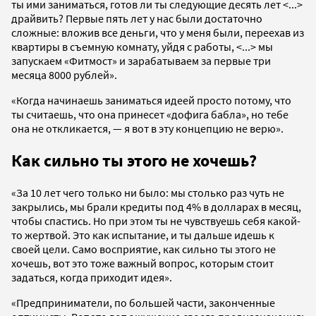
ты ими заниматься, готов ли ты следующие десять лет <...>
драйвить? Первые пять лет у нас были достаточно
сложные: вложив все деньги, что у меня были, переехав из
квартиры в съемную комнату, уйдя с работы, <...> мы
запускаем «Фитмост» и зарабатываем за первые три
месяца 8000 рублей».
«Когда начинаешь заниматься идеей просто потому, что
ты считаешь, что она принесет «дофига бабла», но тебе
она не откликается, — я вот в эту концепцию не верю».
Как сильно ты этого не хочешь?
«За 10 лет чего только ни было: мы столько раз чуть не
закрылись, мы брали кредиты под 4% в долларах в месяц,
чтобы спастись. Но при этом ты не чувствуешь себя какой-
то жертвой. Это как испытание, и ты дальше идешь к
своей цели. Само восприятие, как сильно ты этого не
хочешь, вот это тоже важный вопрос, которым стоит
задаться, когда приходит идея».
«Предприниматели, по большей части, законченные