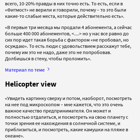
всего, 10-20% правды в них точно есть. То есть, если в
«Фитмост» не верили и говорили, почему – то это были
какие-то слабые места, которые действительно есть».
«В первые три месяца мы продали 4 абонемента, а сейчас
больше 400 000 абонементов, <....> но у нас все равно до
сих пор идет такая борьба с фактором «не пробовал, но
осуждаю». То есть люди с удовольствием расскажут тебе,
почему им это не надо, даже это не попробовав.
Долбишься в стену, чтобы проломить».
Материал по теме
Helicopter view
«Увидеть картинку сверху и потом, наоборот, посмотреть
на нее под микроскопом ­– мне кажется, что это очень
важное качество предпринимателя. Он может и
полностью отдалиться, и посмотреть на свою планету с
точки зрения ее нахождения в солнечной системе, и
приблизиться, и посмотреть, какие камушки на пляже в
океане».