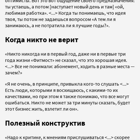
оптимисты. Вот это вот ощущение своего предназначения:
ты устаешь, а потом [наступает новый день и там] «ой,
любимая работка». <...> Когда ты понимаешь, что идея
твоя, ты потом не задаешься вопросом «А тем ли я
занимаюсь, а не потратила ли я лучшие годы?».
Когда никто не верит
«Никто никогда ни в первый год, даже ни в первые три
года жизни «Фитмост» не сказал, что это хорошая идея.
<...> Все не понимали: абонемент, ходить в разные места —
зачем?»
«Я не очень, в принципе, привыкла кого-то слушать <...>
Есть люди, которыми я восхищаюсь, с какими-то их
качествами, но при этом я также понимаю, что все могут
ошибаться. Никто не может за три минуты сказать, будет
этот бизнес жить, взлетит ли он».
Полезный конструктив
«Надо к критике, к мнениям прислушиваться <...> скорее