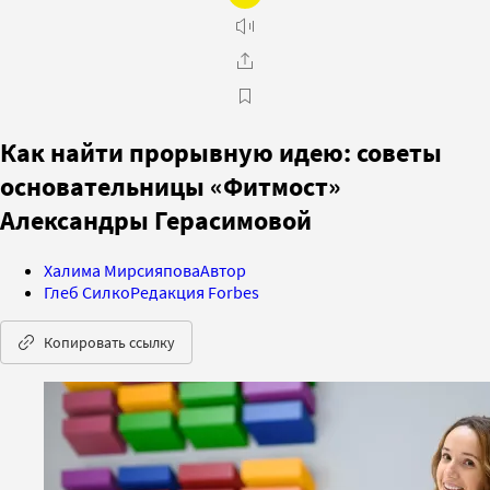
Как найти прорывную идею: советы
основательницы «Фитмост»
Александры Герасимовой
Халима Мирсияпова
Автор
Глеб Силко
Редакция Forbes
Копировать ссылку