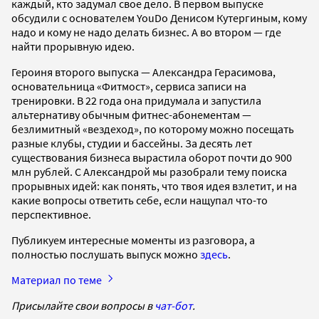
каждый, кто задумал свое дело. В первом выпуске
обсудили с основателем YouDo Денисом Кутергиным, кому
надо и кому не надо делать бизнес. А во втором — где
найти прорывную идею.
Героиня второго выпуска — Александра Герасимова,
основательница «Фитмост», сервиса записи на
тренировки. В 22 года она придумала и запустила
альтернативу обычным фитнес-абонементам —
безлимитный «вездеход», по которому можно посещать
разные клубы, студии и бассейны. За десять лет
существования бизнеса вырастила оборот почти до 900
млн рублей. С Александрой мы разобрали тему поиска
прорывных идей: как понять, что твоя идея взлетит, и на
какие вопросы ответить себе, если нащупал что-то
перспективное.
Публикуем интересные моменты из разговора, а
полностью послушать выпуск можно
здесь
.
Материал по теме
Присылайте свои вопросы в
чат-бот
.