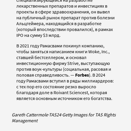
лекарственных препаратов и инвестициях в
проекты в сфере здравоохранения, он вывел
на публичный рынок препарат против болезни
Альцгеймера, находящийся в разработке
(который впоследствии провалился), в рамках
IPO на сумму $3 млрд.
В 2021 году Рамасвами покинул компанию,
чтобы заняться написанием книги Woke, Inc.,
ставшей бестселлером, и основал
инвестиционную фирму Strive, выступающую
против воук-культуры (социальная, расовая и
половая справедливость. —
Forbes
). В 2024
году Рамасвами вступил в ряды миллиардеров:
с тех пор его состояние резко выросло
благодаря доле в Roivant Sciencest, которая
является основным источником его богатства.
Gareth Cattermole
·
TAS24
·
Getty Images for TAS Rights
Management