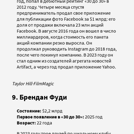
год, попал в дебютный рейтинг «30 до 30» в
2012 году. Четыре месяца спустя
предприниматель продал свое приложение
для публикации фото Facebook за $1 млрд: его
доля от продажи включала 23 млн акций
Facebook. В августе 2016 года он вошел в число
миллиардеров, когда стоимость его пакета
акций компании резко выросла. Он
продолжал руководить Instagram до 2018 года,
после чего покинул компанию. В 2023 году он
стал одним из создателей агрегата новостей
Artifact, а через год продал приложение Yahoo.
Taylor Hill
·
FilmMagic
9. Брендан Фуди
Состояние:
$2,2 млрд
Первое появление в «30 до 30»:
2025 год
Возраст:
22 года
В 2023 году трое друзей по школьному клубу