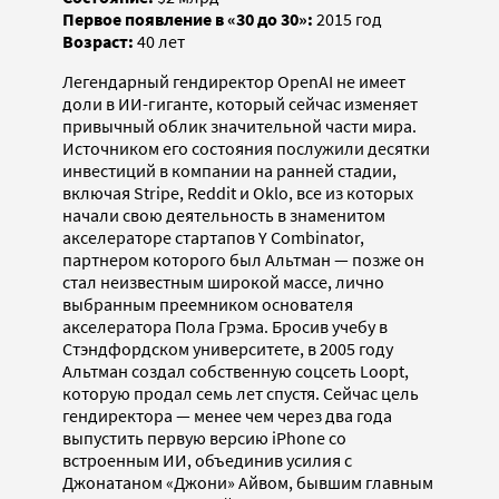
Первое появление в «30 до 30»:
2015 год
Возраст:
40 лет
Легендарный гендиректор OpenAI не имеет
доли в ИИ-гиганте, который сейчас изменяет
привычный облик значительной части мира.
Источником его состояния послужили десятки
инвестиций в компании на ранней стадии,
включая Stripe, Reddit и Oklo, все из которых
начали свою деятельность в знаменитом
акселераторе стартапов Y Combinator,
партнером которого был Альтман — позже он
стал неизвестным широкой массе, лично
выбранным преемником основателя
акселератора Пола Грэма. Бросив учебу в
Стэндфордском университете, в 2005 году
Альтман создал собственную соцсеть Loopt,
которую продал семь лет спустя. Сейчас цель
гендиректора — менее чем через два года
выпустить первую версию iPhone со
встроенным ИИ, объединив усилия с
Джонатаном «Джони» Айвом, бывшим главным