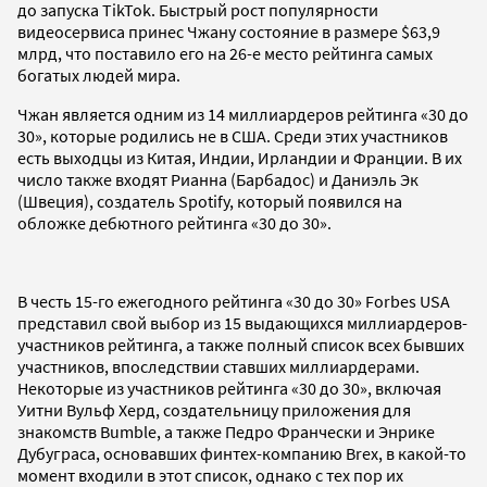
до запуска TikTok. Быстрый рост популярности
видеосервиса принес Чжану состояние в размере $63,9
млрд, что поставило его на 26-е место рейтинга самых
богатых людей мира.
Чжан является одним из 14 миллиардеров рейтинга «30 до
30», которые родились не в США. Среди этих участников
есть выходцы из Китая, Индии, Ирландии и Франции. В их
число также входят Рианна (Барбадос) и Даниэль Эк
(Швеция), создатель Spotify, который появился на
обложке дебютного рейтинга «30 до 30».
В честь 15-го ежегодного рейтинга «30 до 30» Forbes USA
представил свой выбор из 15 выдающихся миллиардеров-
участников рейтинга, а также полный список всех бывших
участников, впоследствии ставших миллиардерами.
Некоторые из участников рейтинга «30 до 30», включая
Уитни Вульф Херд, создательницу приложения для
знакомств Bumble, а также Педро Франчески и Энрике
Дубуграса, основавших финтех-компанию Brex, в какой-то
момент входили в этот список, однако с тех пор их