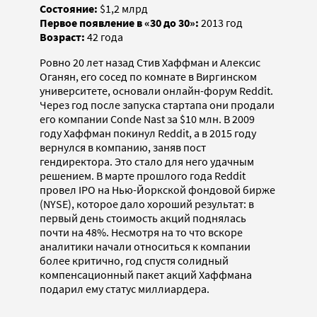
Состояние:
$1,2 млрд
Первое появление в «30 до 30»:
2013 год
Возраст:
42 года
Ровно 20 лет назад Стив Хаффман и Алексис
Оганян, его сосед по комнате в Виргинском
университете, основали онлайн-форум Reddit.
Через год после запуска стартапа они продали
его компании Conde Nast за $10 млн. В 2009
году Хаффман покинул Reddit, а в 2015 году
вернулся в компанию, заняв пост
гендиректора. Это стало для него удачным
решением. В марте прошлого года Reddit
провел IPO на Нью-Йоркской фондовой бирже
(NYSE), которое дало хороший результат: в
первый день стоимость акций поднялась
почти на 48%. Несмотря на то что вскоре
аналитики начали относиться к компании
более критично, год спустя солидный
компенсационный пакет акций Хаффмана
подарил ему статус миллиардера.