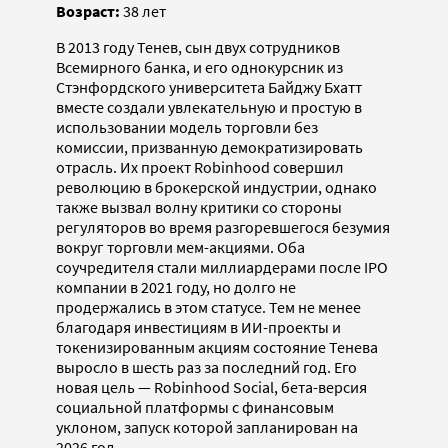
Возраст:
38 лет
В 2013 году Тенев, сын двух сотрудников
Всемирного банка, и его однокурсник из
Стэнфордского университета Байджу Бхатт
вместе создали увлекательную и простую в
использовании модель торговли без
комиссии, призванную демократизировать
отрасль. Их проект Robinhood совершил
революцию в брокерской индустрии, однако
также вызвал волну критики со стороны
регуляторов во время разгоревшегося безумия
вокруг торговли мем-акциями. Оба
соучредителя стали миллиардерами после IPO
компании в 2021 году, но долго не
продержались в этом статусе. Тем не менее
благодаря инвестициям в ИИ-проекты и
токенизированным акциям состояние Тенева
выросло в шесть раз за последний год. Его
новая цель — Robinhood Social, бета-версия
социальной платформы с финансовым
уклоном, запуск которой запланирован на
2026 год.