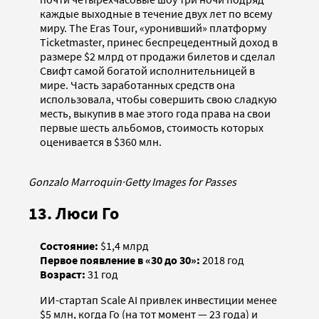
каждые выходные в течение двух лет по всему
миру. The Eras Tour, «уронивший» платформу
Ticketmaster, принес беспрецедентный доход в
размере $2 млрд от продажи билетов и сделал
Свифт самой богатой исполнительницей в
мире. Часть заработанных средств она
использовала, чтобы совершить свою сладкую
месть, выкупив в мае этого года права на свои
первые шесть альбомов, стоимость которых
оценивается в $360 млн.
Gonzalo Marroquin
·
Getty Images for Passes
13. Люси Го
Состояние:
$1,4 млрд
Первое появление в «30 до 30»:
2018 год
Возраст:
31 год
ИИ-стартап Scale AI привлек инвестиции менее
$5 млн, когда Го (на тот момент — 23 года) и