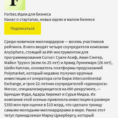
Forbes.Идеи для бизнеса
Канал о стартапах, новых идеях и малом бизнесе
Подписаться
Среди новичков-миллиардеров — восемь участников
рейтинга. В него входят четыре соучредителя компании
AnySphere, стоящей за ИИ-инструментом для
программирования Cursor: Суале Асиф, Аман Сэнгер,
Майкл Труэлл (всем по 25 лет) и Арвид Луннемарк (26 лет),
Шейн Каплан, основатель платформы предсказаний
Polymarket, который недавно получил крупные
инвестиции от оператора сети бирж Intercontinental
Exchange, и трое 22-летних соучредителей «единорога»
Mercor, специализирующегося на ИИ-рекрутинге, —
Брендан Фуди, Адарш Хиремат и Сурья Мидха. Их
компания этой осенью привлекла инвестиции в размере
$350 млн при оценке в $10 млрд, что сделало троицу
самыми молодыми миллиардерами в мире. Ранее этот
титул принадлежал Марку Цукербергу, который