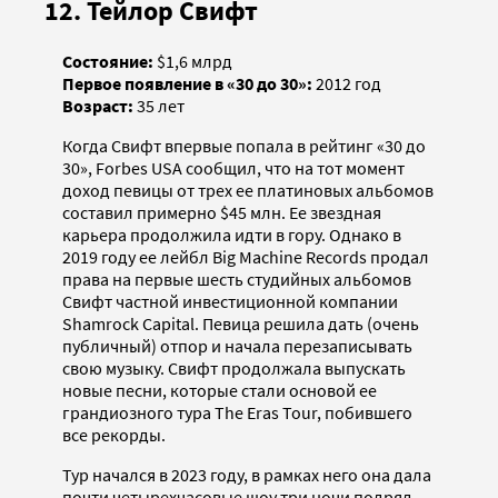
12. Тейлор Свифт
Состояние:
$1,6 млрд
Первое появление в «30 до 30»:
2012 год
Возраст:
35 лет
Когда Свифт впервые попала в рейтинг «30 до
30», Forbes USA сообщил, что на тот момент
доход певицы от трех ее платиновых альбомов
составил примерно $45 млн. Ее звездная
карьера продолжила идти в гору. Однако в
2019 году ее лейбл Big Machine Records продал
права на первые шесть студийных альбомов
Свифт частной инвестиционной компании
Shamrock Capital. Певица решила дать (очень
публичный) отпор и начала перезаписывать
свою музыку. Свифт продолжала выпускать
новые песни, которые стали основой ее
грандиозного тура The Eras Tour, побившего
все рекорды.
Тур начался в 2023 году, в рамках него она дала
почти четырехчасовые шоу три ночи подряд