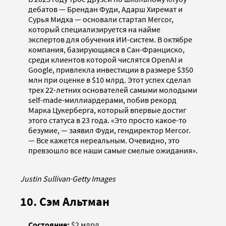
дебатов — Брендан Фуди, Адарш Хиремат и
Сурья Мидха — основали стартап Mercor,
который специализируется на найме
экспертов для обучения ИИ-систем. В октябре
компания, базирующаяся в Сан-Франциско,
среди клиентов которой числятся OpenAI и
Google, привлекла инвестиции в размере $350
млн при оценке в $10 млрд. Этот успех сделал
трех 22-летних основателей самыми молодыми
self-made-миллиардерами, побив рекорд
Марка Цукерберга, который впервые достиг
этого статуса в 23 года. «Это просто какое-то
безумие, — заявил Фуди, гендиректор Mercor.
— Все кажется нереальным. Очевидно, это
превзошло все наши самые смелые ожидания».
Justin Sullivan
·
Getty Images
10. Сэм Альтман
Состояние:
$2 млрд