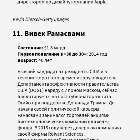
директором по дизайну компании Apple.
Kevin Dietsch
·
Getty Images
11. Вивек Рамасвами
Состояние:
$1,8 млрд
Первое появление в «30 до 30»:
2014 год
Возраст:
40 лет
Бывший кандидат в президенты США и в
течение короткого времени соруководитель
Департамента эффективности правительства
США (DOGE) наряду с Илоном Маском, сейчас
баллотируется на пост губернатора штата
Огайо при поддержке Дональда Трампа. До
начала своей политической карьеры
Рамасвами занимался торговлей акциями
биотехнологических компаний для хедж-
фонда. В 2015 году через дочернюю компанию
своей фирмы Roivant Sciences,
специализирующейся на разработке