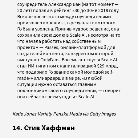
соучредитель Александр Ван (на тот момент —
20 лет) попали в рейтинг «30 до 30» в 2018 году.
Вскоре после этого между соучредителями
произошел конфликт, в результате которого
Го была уволена. Приняв мудрое решение, она
сохранила свою долю в Scale AI, несмотря на то
что начала работать над собственным
проектом — Passes, онлайн-платформой для
создателей контента, конкурентом которой
выступает OnlyFans. Восемь лет спустя Scale AI
стал ИИ-гигантом с капитализацией $29 млрд,
что подарило Го звание самой молодой self-
made-миллиардерши в мире. «В любой
ситуации нужно оставаться главным
поклонником своего соучредителя», — говорит
она сейчас о своем уходе из Scale AI.
Katie Jones
·
Variety
·
Penske Media via Getty Images
14. Стив Хаффман