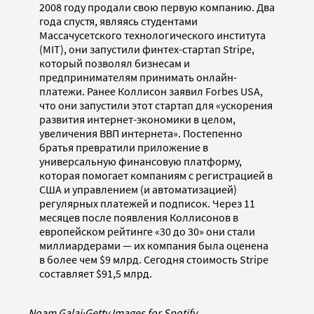
2008 году продали свою первую компанию. Два
года спустя, являясь студентами
Массачусетского технологического института
(MIT), они запустили финтех-стартап Stripe,
который позволял бизнесам и
предпринимателям принимать онлайн-
платежи. Ранее Коллисон заявил Forbes USA,
что они запустили этот стартап для «ускорения
развития интернет-экономики в целом,
увеличения ВВП интернета». Постепенно
братья превратили приложение в
универсальную финансовую платформу,
которая помогает компаниям с регистрацией в
США и управлением (и автоматизацией)
регулярных платежей и подписок. Через 11
месяцев после появления Коллисонов в
европейском рейтинге «30 до 30» они стали
миллиардерами — их компания была оценена
в более чем $9 млрд. Сегодня стоимость Stripe
составляет $91,5 млрд.
Noam Galai
·
Getty Images for Spotify