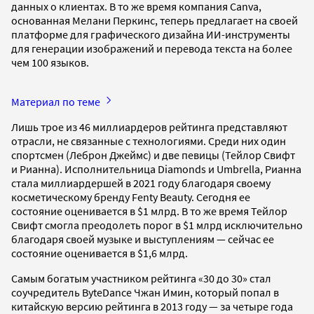
данных о клиентах. В то же время компания Canva,
основанная Мелани Перкинс, теперь предлагает на своей
платформе для графического дизайна ИИ-инструменты
для генерации изображений и перевода текста на более
чем 100 языков.
Материал по теме
Лишь трое из 46 миллиардеров рейтинга представляют
отрасли, не связанные с технологиями. Среди них один
спортсмен (Леброн Джеймс) и две певицы (Тейлор Свифт
и Рианна). Исполнительница Diamonds и Umbrella, Рианна
стала миллиардершей в 2021 году благодаря своему
косметическому бренду Fenty Beauty. Сегодня ее
состояние оценивается в $1 млрд. В то же время Тейлор
Свифт смогла преодолеть порог в $1 млрд исключительно
благодаря своей музыке и выступлениям — сейчас ее
состояние оценивается в $1,6 млрд.
Самым богатым участником рейтинга «30 до 30» стал
соучредитель ByteDance Чжан Имин, который попал в
китайскую версию рейтинга в 2013 году — за четыре года