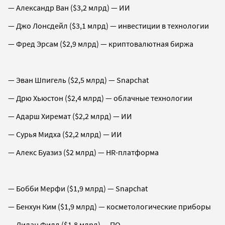
— Александр Ван ($3,2 млрд) — ИИ
— Джо Лонсдейл ($3,1 млрд) — инвестиции в технологии
— Фред Эрсам ($2,9 млрд) — криптовалютная биржа
— Эван Шпигель ($2,5 млрд) — Snapchat
— Дрю Хьюстон ($2,4 млрд) — облачные технологии
— Адарш Хиремат ($2,2 млрд) — ИИ
— Сурья Мидха ($2,2 млрд) — ИИ
— Алекс Буазиз ($2 млрд) — HR-платформа
— Бобби Мерфи ($1,9 млрд) — Snapchat
— Бенхун Ким ($1,9 млрд) — косметологические приборы
— Дилан Филд ($1,8 млрд) — ПО