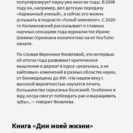
популяризирует науку уже многие годы. В 2008
году он, например, вел детскую передачу
«Карманный ученый», а сейчас его можно
услышать в подкасте «Голый землекоп». С 2020-
го Колмановский рассказывает о главных
научных сенсациях года журналистке Ирине
Шихман (признана иноагентом) на ее YouTube-
канале.
По словам Вероники Яковлевой, эти интервью
об итогах года развивают критическое
мышление и держат в курсе «реальных, а не
хайповых» изменений в разных областях науки,
от биомедицины до ИИ. «На нашем веку с
высокой вероятностью научатся лечить
большинство серьезных болезней. Особенно я
жду, когда смогут побеждать рак и выращивать
зубы», — говорит Яковлева.
Книга «Дни моей жизни»