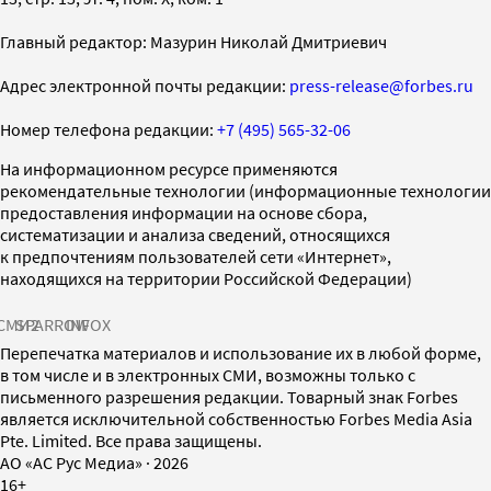
Главный редактор: Мазурин Николай Дмитриевич
Адрес электронной почты редакции:
press-release@forbes.ru
Номер телефона редакции:
+7 (495) 565-32-06
На информационном ресурсе применяются
рекомендательные технологии (информационные технологии
предоставления информации на основе сбора,
систематизации и анализа сведений, относящихся
к предпочтениям пользователей сети «Интернет»,
находящихся на территории Российской Федерации)
СМИ2
SPARROW
INFOX
Перепечатка материалов и использование их в любой форме,
в том числе и в электронных СМИ, возможны только с
письменного разрешения редакции. Товарный знак Forbes
является исключительной собственностью Forbes Media Asia
Pte. Limited. Все права защищены.
AO «АС Рус Медиа»
·
2026
16+