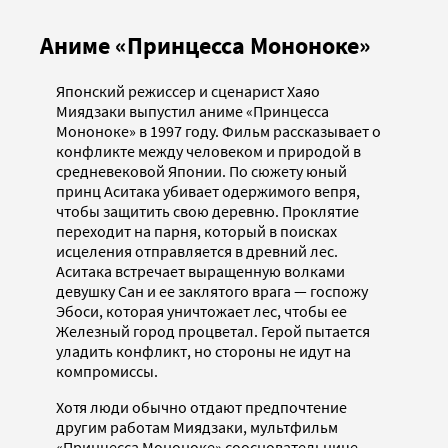
Аниме «Принцесса Мононоке»
Японский режиссер и сценарист Хаяо
Миядзаки выпустил аниме «Принцесса
Мононоке» в 1997 году. Фильм рассказывает о
конфликте между человеком и природой в
средневековой Японии. По сюжету юный
принц Аситака убивает одержимого вепря,
чтобы защитить свою деревню. Проклятие
переходит на парня, который в поисках
исцеления отправляется в древний лес.
Аситака встречает выращенную волками
девушку Сан и ее заклятого врага — госпожу
Эбоси, которая уничтожает лес, чтобы ее
Железный город процветал. Герой пытается
уладить конфликт, но стороны не идут на
компромиссы.
Хотя люди обычно отдают предпочтение
другим работам Миядзаки, мультфильм
«Принцесса Мононоке» соосновательнице