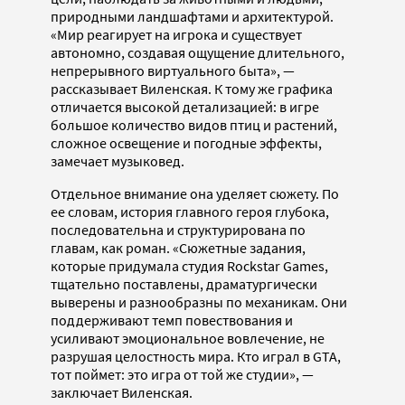
природными ландшафтами и архитектурой.
«Мир реагирует на игрока и существует
автономно, создавая ощущение длительного,
непрерывного виртуального быта», —
рассказывает Виленская. К тому же графика
отличается высокой детализацией: в игре
большое количество видов птиц и растений,
сложное освещение и погодные эффекты,
замечает музыковед.
Отдельное внимание она уделяет сюжету. По
ее словам, история главного героя глубока,
последовательна и структурирована по
главам, как роман. «Сюжетные задания,
которые придумала студия Rockstar Games,
тщательно поставлены, драматургически
выверены и разнообразны по механикам. Они
поддерживают темп повествования и
усиливают эмоциональное вовлечение, не
разрушая целостность мира. Кто играл в GTA,
тот поймет: это игра от той же студии», —
заключает Виленская.