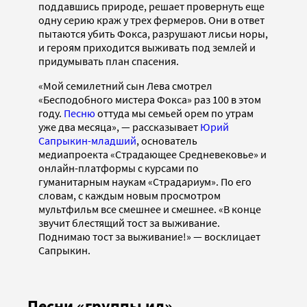
поддавшись природе, решает провернуть еще
одну серию краж у трех фермеров. Они в ответ
пытаются убить Фокса, разрушают лисьи норы,
и героям приходится выживать под землей и
придумывать план спасения.
«Мой семилетний сын Лева смотрел
«Бесподобного мистера Фокса» раз 100 в этом
году.
Песню
оттуда мы семьей орем по утрам
уже два месяца», — рассказывает
Юрий
Сапрыкин-младший
, основатель
медиапроекта «Страдающее Средневековье» и
онлайн-платформы с курсами по
гуманитарным наукам «Страдариум». По его
словам, с каждым новым просмотром
мультфильм все смешнее и смешнее. «В конце
звучит блестящий тост за выживание.
Поднимаю тост за выживание!» — восклицает
Сапрыкин.
Песни «группы ил»