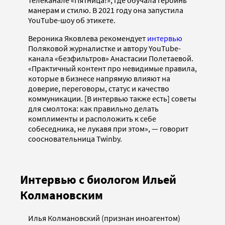
телеканале «Пятница!», где обучала героинь
манерам и стилю. В 2021 году она запустила
YouTube-шоу об этикете.
Вероника Яковлева рекомендует
интервью
Поляковой журналистке и автору YouTube-
канала «безфильтров» Анастасии Полетаевой.
«Практичный контент про невидимые правила,
которые в бизнесе напрямую влияют на
доверие, переговоры, статус и качество
коммуникации. [В интервью также есть] советы
для смолтока: как правильно делать
комплименты и расположить к себе
собеседника, не лукавя при этом», — говорит
соосновательница Twinby.
Интервью с биологом Ильей
Колмановским
Илья Колмановский (признан иноагентом)