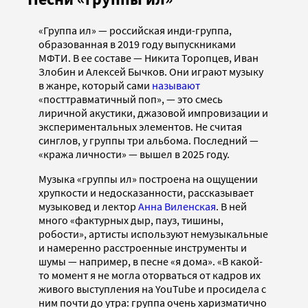
«Группа ил» — российская инди-группа,
образованная в 2019 году выпускниками
МФТИ. В ее составе — Никита Торопцев, Иван
Злобин и Алексей Бычков. Они играют музыку
в жанре, который сами
называют
«посттравматичный поп», — это смесь
лиричной акустики, джазовой импровизации и
экспериментальных элементов. Не считая
синглов, у группы три альбома. Последний —
«кража личности» — вышел в 2025 году.
Музыка «группы ил» построена на ощущении
хрупкости и недосказанности, рассказывает
музыковед и лектор
Анна Виленская
. В ней
много «фактурных дыр, пауз, тишины,
робости», артисты используют немузыкальные
и намеренно расстроенные инструменты и
шумы — например, в песне «я дома». «В какой-
то момент я не могла оторваться от кадров их
живого выступления на YouTube и просидела с
ним почти до утра: группа очень харизматично