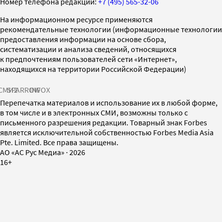
Номер телефона редакции:
+7 (495) 565-32-06
На информационном ресурсе применяются
рекомендательные технологии (информационные технологии
предоставления информации на основе сбора,
систематизации и анализа сведений, относящихся
к предпочтениям пользователей сети «Интернет»,
находящихся на территории Российской Федерации)
СМИ2
SPARROW
INFOX
Перепечатка материалов и использование их в любой форме,
в том числе и в электронных СМИ, возможны только с
письменного разрешения редакции. Товарный знак Forbes
является исключительной собственностью Forbes Media Asia
Pte. Limited. Все права защищены.
AO «АС Рус Медиа»
·
2026
16+