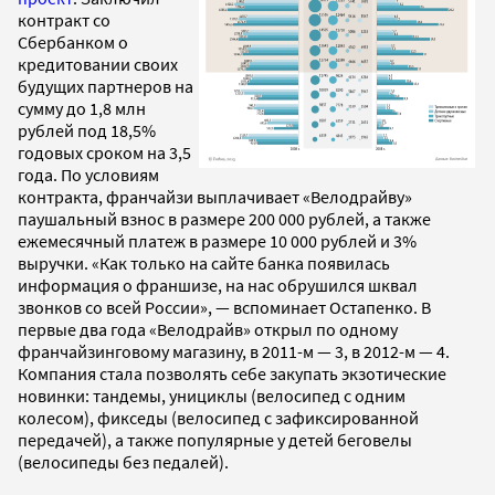
контракт со
Сбербанком о
кредитовании своих
будущих партнеров на
сумму до 1,8 млн
рублей под 18,5%
годовых сроком на 3,5
года. По условиям
контракта, франчайзи выплачивает «Велодрайву»
паушальный взнос в размере 200 000 рублей, а также
ежемесячный платеж в размере 10 000 рублей и 3%
выручки. «Как только на сайте банка появилась
информация о франшизе, на нас обрушился шквал
звонков со всей России», — вспоминает Остапенко. В
первые два года «Велодрайв» открыл по одному
франчайзинговому магазину, в 2011-м — 3, в 2012-м — 4.
Компания стала позволять себе закупать экзотические
новинки: тандемы, унициклы (велосипед с одним
колесом), фикседы (велосипед с зафиксированной
передачей), а также популярные у детей беговелы
(велосипеды без педалей).