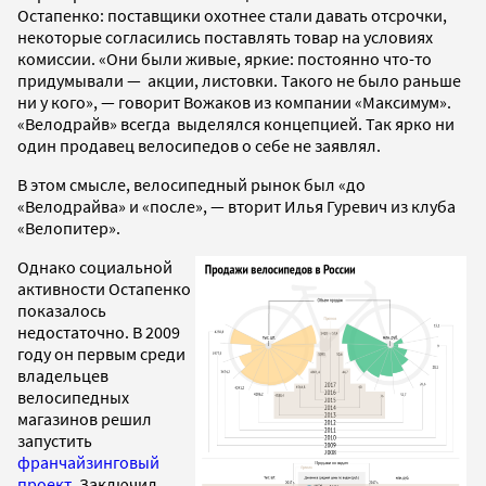
Остапенко: поставщики охотнее стали давать отсрочки,
некоторые согласились поставлять товар на условиях
комиссии. «Они были живые, яркие: постоянно что-то
придумывали — акции, листовки. Такого не было раньше
ни у кого», — говорит Вожаков из компании «Максимум».
«Велодрайв» всегда выделялся концепцией. Так ярко ни
один продавец велосипедов о себе не заявлял.
В этом смысле, велосипедный рынок был «до
«Велодрайва» и «после», — вторит Илья Гуревич из клуба
«Велопитер».
Однако социальной
активности Остапенко
показалось
недостаточно. В 2009
году он первым среди
владельцев
велосипедных
магазинов решил
запустить
франчайзинговый
проект
. Заключил