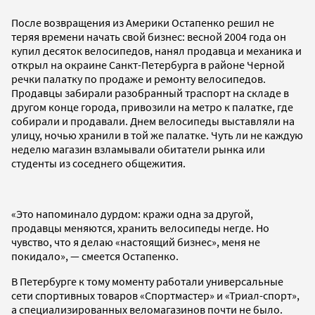
После возвращения из Америки Остапенко решил не
теряя времени начать свой бизнес: весной 2004 года он
купил десяток велосипедов, нанял продавца и механика и
открыл на окраине Санкт-Петербурга в районе Черной
речки палатку по продаже и ремонту велосипедов.
Продавцы забирали разобранный траспорт на складе в
другом конце города, привозили на метро к палатке, где
собирали и продавали. Днем велосипеды выставляли на
улицу, ночью хранили в той же палатке. Чуть ли не каждую
неделю магазин взламывали обитатели рынка или
студенты из соседнего общежития.
«Это напоминало дурдом: кражи одна за другой,
продавцы меняются, хранить велосипеды негде. Но
чувство, что я делаю «настоящий бизнес», меня не
покидало», — смеется Остапенко.
В Петербурге к тому моменту работали универсальные
сети спортивных товаров «Спортмастер» и «Триал-спорт»,
а специализированных веломагазинов почти не было.