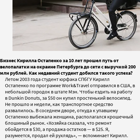
Бизнес Кирилла Остапенко за 10 лет прошел путь от
велопалатки на окраине Петербурга до сети с выручкой 200
млн рублей. Как недавний студент добился такого успеха?
Летом 2003 года студент юрфака СПбГУ Кирилл
Остапенко по программе Work&Travel отправился в США, в
небольшой городок в штате Мэн. Чтобы ездить на работу
в Dunkin Donuts, за $50 он купил простенький велосипед.
Не прошло и недели, как транспортное средство
развалилось. В соседнем дворе, откуда к упавшему
Остапенко выбежала женщина, располагался крошечный
блошиный рынок. «Хозяйка сказала, что ремонт
обойдется в $30, а продажа остатков — в $25. Я,
разумеется, продал ей рухлядь», — вспоминает Кирилл.