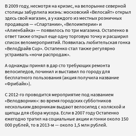
В 2009 году, несмотря на кризис, на велорынке северной
столицы забурлила жизнь: московский «Велосайт» открыл
здесь свой магазин, а у каждого из местных розничных
продавцов — «Спартании», «Велоимперии» и
«Алиенбайка» — появилось по три магазина. Остапенко в
ответ также открыл еще одну торговую точку и расширил
список веломероприятий. Появилась любительская гонка
«ВелоДрайв Cup». Остапенко стал также регулярно
устраивать «ночи распродаж».
А однажды принял в дар сто требующих ремонта
велосипедов, починил и выставил по городу для
бесплатного пользования (акция получила название
«Фрибайк»).
С 2012-го проводится мероприятие под названием
«Велодворник»: во время городских субботников
нескольким дворникам выдают велосипед с коляской и
щипцы для сбора мусора. Если в 2007 году Остапенко
ежегодно тратил на социальные акции и гонки около 150
000 рублей, то в 2013-м — около 1,5 млн рублей.