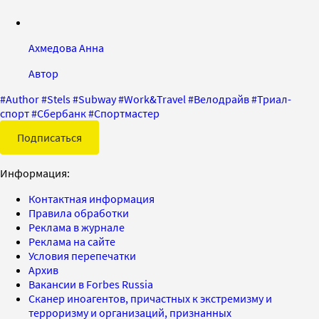
Ахмедова Анна
Автор
#
Author
#
Stels
#
Subway
#
Work&Travel
#
Велодрайв
#
Триал-
спорт
#
Сбербанк
#
Спортмастер
Подписаться
Информация:
Контактная информация
Правила обработки
Реклама в журнале
Реклама на сайте
Условия перепечатки
Архив
Вакансии в Forbes Russia
Сканер иноагентов, причастных к экстремизму и
терроризму и организаций, признанных