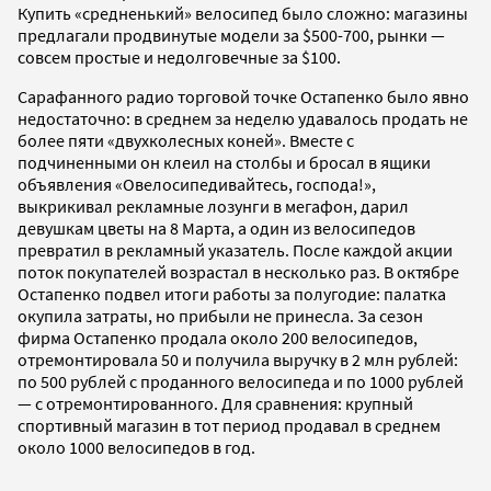
Купить «средненький» велосипед было сложно: магазины
предлагали продвинутые модели за $500-700, рынки —
совсем простые и недолговечные за $100.
Сарафанного радио торговой точке Остапенко было явно
недостаточно: в среднем за неделю удавалось продать не
более пяти «двухколесных коней». Вместе с
подчиненными он клеил на столбы и бросал в ящики
объявления «Овелосипедивайтесь, господа!»,
выкрикивал рекламные лозунги в мегафон, дарил
девушкам цветы на 8 Марта, а один из велосипедов
превратил в рекламный указатель. После каждой акции
поток покупателей возрастал в несколько раз. В октябре
Остапенко подвел итоги работы за полугодие: палатка
окупила затраты, но прибыли не принесла. За сезон
фирма Остапенко продала около 200 велосипедов,
отремонтировала 50 и получила выручку в 2 млн рублей:
по 500 рублей с проданного велосипеда и по 1000 рублей
— с отремонтированного. Для сравнения: крупный
спортивный магазин в тот период продавал в среднем
около 1000 велосипедов в год.