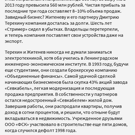
2013 году превысила 560 млн рублей. Чистая прибыль за
последние три года составляет 8–10% объема продаж.
Завидный бизнес? Житеневу и его партнеру Дмитрию
Терехину компания досталась за долги. Шесть лет
«Стример» сидел в убытках. Владельцы перетерпели,
и теперь компания поставляет свои устройства даже на
экспорт.
Терехин и Житенев никогда не думали заниматься
электротехникой, хотя оба учились в Ленинградском
инженерно-экономическом институте. В 1993 году, будучи
еще студентами, они создали брокерскую компанию
«Объединенные финансы». Самой удачной сделкой
начинающих бизнесменов была скупка 43% акций завода
«Севкабель», легкая модернизация и последующая
продажа предприятия. В собственности у партнеров
остался недостроенный «Севкабелем» жилой дом.
Завершив работы, они распродали квартиры, получив
доход в сотни процентов, и решили, что отныне будут
вкладываться в недвижимость. Учрежденное друзьями
ООО «ФСК» участвовало в строительстве еще пяти домов,
когда случился дефолт 1998 года.