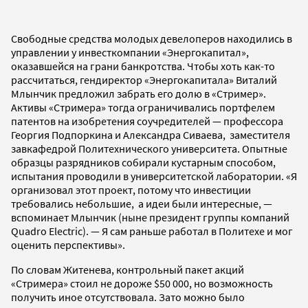
Свободные средства молодых девелоперов находились в
управлении у инвесткомпании «Энергокапитал»,
оказавшейся на грани банкротства. Чтобы хоть как-то
рассчитаться, гендиректор «Энергокапитала» Виталий
Млынчик предложил забрать его долю в «Стример».
Активы «Стримера» тогда ограничивались портфелем
патентов на изобретения соучредителей — профессора
Георгия Подпоркина и Александра Сиваева, заместителя
завкафедрой Политехнического университета. Опытные
образцы разрядников собирали кустарным способом,
испытания проводили в университетской лаборатории. «Я
организовал этот проект, потому что инвестиции
требовались небольшие, а идеи были интересные, —
вспоминает Млынчик (ныне президент группы компаний
Quadro Electric). — Я сам раньше работал в Политехе и мог
оценить перспективы».
По словам Житенева, контрольный пакет акций
«Стримера» стоил не дороже $50 000, но возможность
получить иное отсутствовала. Зато можно было