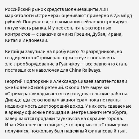
Российский рынок средств молниезащиты ЛЭП
маркетологи «Стримера» оценивают примерно в 2,5 млрд
рублей. Получается, что компания сейчас контролирует
пятую часть рынка. И у нее есть пять экспортных
контрактов — с заказчиками из Греции, Дубая, Ирана,
Китая и Индонезии.
Китайцы закупили на пробу всего 70 разрядников, но
гендиректор «Стримера» торжествует: поставлять
электрооборудование в Гуанчжоу — все равно что стать
поставщиком наволочек для China Railways.
Георгий Подпоркин и Александр Сиваев запатентовали
уже более 50 изобретений. Около 15% выручки
«Стримера» вкладывается в исследовательские работы.
Дивиденды ее основным акционерам пока не нужны —
недвижимость дает хороший доход. У них есть сдаваемые
в аренду офисные площади в центре Санкт-Петербурга,
завершаются продажи таунхаусов на окраине города.
Иван Житенев не отрицает, что прорыв со «Стримером»
получился, поскольку был надежный финансовый тыл.