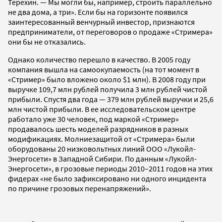
Терехин. — Мы могли бы, например, строить параллельно
не два дома, а три». Если бы на горизонте появился
заинтересованный венчурный инвестор, признаются
предприниматели, от переговоров о продаже «Стримера»
они бы не отказались.
Однако количество перешло в качество. В 2005 году
компания вышла на самоокупаемость (на тот момент в
«Стример» было вложено около $1 млн). В 2008 году при
выручке 109,7 млн рублей получила 3 млн рублей чистой
прибыли. Спустя два года — 379 млн рублей выручки и 25,6
млн чистой прибыли. В ее исследовательском центре
работало уже 30 человек, под маркой «Стример»
продавалось шесть моделей разрядников в разных
модификациях. Молниезащитой от «Стримера» были
оборудованы 20 низковольтных линий ООО «Лукойл-
Энергосети» в Западной Сибири. По данным «Лукойл-
Энергосети», в грозовые периоды 2010–2011 годов на этих
фидерах «не было зафиксировано ни одного инцидента
по причине грозовых перенапряжений».