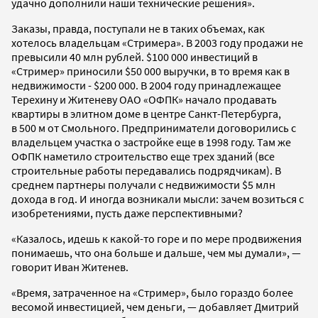
удачно дополнили наши технические решения».
Заказы, правда, поступали не в таких объемах, как
хотелось владельцам «Стримера». В 2003 году продажи не
превысили 40 млн рублей. $100 000 инвестиций в
«Стример» приносили $50 000 выручки, в то время как в
недвижимости - $200 000. В 2004 году принадлежащее
Терехину и Житеневу ОАО «ОФПК» начало продавать
квартиры в элитном доме в центре Санкт-Петербурга,
в 500 м от Смольного. Предприниматели договорились с
владельцем участка о застройке еще в 1998 году. Там же
ОФПК наметило строительство еще трех зданий (все
строительные работы передавались подрядчикам). В
среднем партнеры получали с недвижимости $5 млн
дохода в год. И иногда возникали мысли: зачем возиться с
изобретениями, пусть даже перспективными?
«Казалось, идешь к какой-то горе и по мере продвижения
понимаешь, что она больше и дальше, чем мы думали», —
говорит Иван Житенев.
«Время, затраченное на «Стример», было гораздо более
весомой инвестицией, чем деньги, — добавляет Дмитрий