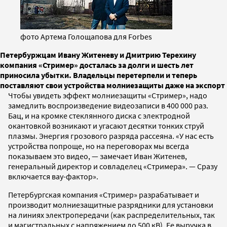
фото Артема Голощапова для Forbes
Петербуржцам Ивану Житеневу и Дмитрию Терехину
компания «Стример» досталась за долги и шесть лет
приносила убытки. Владельцы перетерпели и теперь
поставляют свои устройства молниезащиты даже на экспорт
Чтобы увидеть эффект молниезащиты «Стример», надо
замедлить воспроизведение видеозаписи в 400 000 раз.
Бац, и на кромке стеклянного диска с электродной
окантовкой возникают и угасают десятки тонких струй
плазмы. Энергия грозового разряда рассеяна. «У нас есть
устройства попроще, но на переговорах мы всегда
показываем это видео, — замечает Иван Житенев,
генеральный директор и совладелец «Стримера». — Сразу
включается вау-фактор».
Петербургская компания «Стример» разрабатывает и
производит молниезащитные разрядники для установки
на линиях электропередачи (как распределительных, так
и магистральных с напряжением до 500 кВ). Ее выручка в