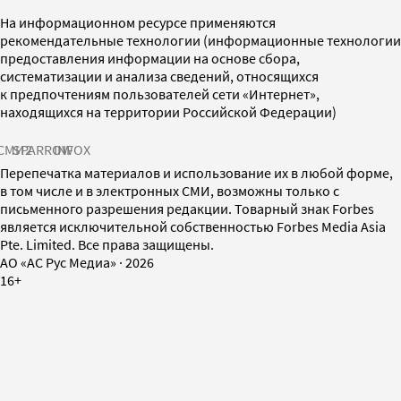
На информационном ресурсе применяются
рекомендательные технологии (информационные технологии
предоставления информации на основе сбора,
систематизации и анализа сведений, относящихся
к предпочтениям пользователей сети «Интернет»,
находящихся на территории Российской Федерации)
СМИ2
SPARROW
INFOX
Перепечатка материалов и использование их в любой форме,
в том числе и в электронных СМИ, возможны только с
письменного разрешения редакции. Товарный знак Forbes
является исключительной собственностью Forbes Media Asia
Pte. Limited. Все права защищены.
AO «АС Рус Медиа»
·
2026
16+