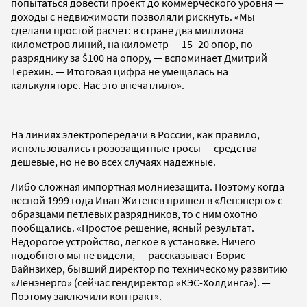
попытаться довести проект до коммерческого уровня —
доходы с недвижимости позволяли рискнуть. «Мы
сделали простой расчет: в стране два миллиона
километров линий, на километр — 15–20 опор, по
разряднику за $100 на опору, — вспоминает Дмитрий
Терехин. — Итоговая цифра не умещалась на
калькуляторе. Нас это впечатлило».
На линиях электропередачи в России, как правило,
использовались грозозащитные тросы — средства
дешевые, но не во всех случаях надежные.
Либо сложная импортная молниезащита. Поэтому когда
весной 1999 года Иван Житенев пришел в «Ленэнерго» с
образцами петлевых разрядников, то с ним охотно
пообщались. «Простое решение, ясный результат.
Недорогое устройство, легкое в установке. Ничего
подобного мы не видели, — рассказывает Борис
Вайнзихер, бывший директор по техническому развитию
«Ленэнерго» (сейчас гендиректор «КЭС-Холдинга»). —
Поэтому заключили контракт».