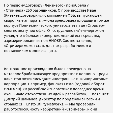
По первому договору «Ленэнерго» приобрела у
«Стримера» 250 разрядников. О производстве Иван
Житенев договорился с компанией ФЭБ, выпускающей
сварочные аппараты, — она арендовала площади в том же
корпусе Политехнического университета, где «Стример»
снял комнату под офис. От сотрудников «Ленэнерго» он
узнал, что в бюджетах энергокомпаний есть средства,
зарезервированные под НИОКР. Соответственно,
«Стример» может стать для них разработчиком и
поставщиком молниезащиты.
Контрактное производство было переведено на
металлообрабатывающее предприятие в Колпино. Среди
клиентов появились даже иностранные инжиниринговые
корпорации. Например, финская Ensto (годовой оборот —
€260 млн). «В российской энергетике в последнее время
очень мало отечественных идей и разработок, — поясняет
Дмитрий Шаманов, директор по продажам в России и
странах СНГ Ensto Utility Networks. — Мы проверили
работоспособность изобретений «Стримера», и они