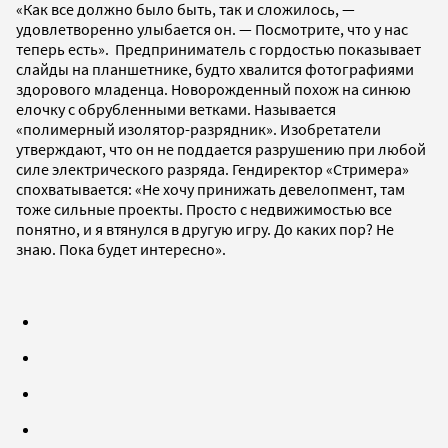
«Как все должно было быть, так и сложилось, —
удовлетворенно улыбается он. — Посмотрите, что у нас
теперь есть». Предприниматель с гордостью показывает
слайды на планшетнике, будто хвалится фотографиями
здорового младенца. Новорожденный похож на синюю
елочку с обрубленными ветками. Называется
«полимерный изолятор-разрядник». Изобретатели
утверждают, что он не поддается разрушению при любой
силе электрического разряда. Гендиректор «Стримера»
спохватывается: «Не хочу принижать девелопмент, там
тоже сильные проекты. Просто с недвижимостью все
понятно, и я втянулся в другую игру. До каких пор? Не
знаю. Пока будет интересно».