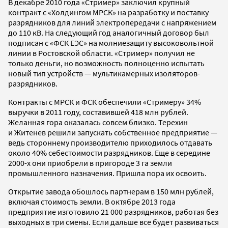
В декабре 2010 года «Стример» заключил крупный
контракт с «Холдингом МРСК» на разработку и поставку
разрядников для линий электропередачи с напряжением
до 110 кВ. На следующий год аналогичный договор был
подписан с «ФСК ЕЭС» на молниезащиту высоковольтной
линии в Ростовской области. «Стример» получил не
только деньги, но возможность полноценно испытать
новый тип устройств — мультикамерных изоляторов-
разрядников.
Контракты с МРСК и ФСК обеспечили «Стримеру» 34%
выручки в 2011 году, составившей 418 млн рублей.
Желанная гора оказалась совсем близко. Терехин
и Житенев решили запускать собственное предприятие —
ведь стороннему производителю приходилось отдавать
около 40% себестоимости разрядников. Еще в середине
2000-х они приобрели в пригороде 3 га земли
промышленного назначения. Пришла пора их освоить.
Открытие завода обошлось партнерам в 150 млн рублей,
включая стоимость земли. В октябре 2013 года
предприятие изготовило 21 000 разрядников, работая без
выходных в три смены. Если дальше все будет развиваться