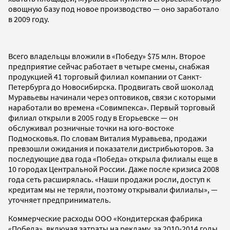
овощную базу под новое производство — оно заработало
в 2009 году.
Всего владельцы вложили в «Победу» $75 млн. Второе
предприятие сейчас работает в четыре смены, снабжая
продукцией 41 торговый филиал компании от Санкт-
Петербурга до Новосибирска. Продвигать свой шоколад
Муравьевы начинали через оптовиков, связи с которыми
наработали во времена «Совимпекса». Первый торговый
филиал открыли в 2005 году в Егорьевске — он
обслуживал розничные точки на юго-востоке
Подмосковья. По словам Виталия Муравьева, продажи
превзошли ожидания и показатели дистрибьюторов. За
последующие два года «Победа» открыла филиалы еще в
10 городах Центральной России. Даже после кризиса 2008
года сеть расширялась. «Наши продажи росли, доступ к
кредитам мы не теряли, поэтому открывали филиалы», —
уточняет предприниматель.
Коммерческие расходы ООО «Кондитерская фабрика
«Победа», включая затраты на рекламу, за 2010-2014 годы