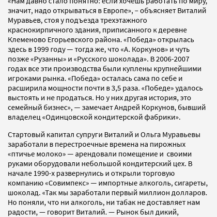
«Нам давно стало понятно: если хочешь работать по миру,
значит, надо открываться в Европе», – объясняет Виталий
Муравьев, стоя у подъезда трехэтажного
краснокирпичного здания, приписанного к деревне
Клеменово Егорьевского района. «Победа» открылась
здесь в 1999 году — тогда же, что «А. Коркунов» и чуть
позже «Рузанны» и «Русского шоколада». В 2006-2007
годах все эти производства были куплены крупнейшими
игроками рынка. «Победа» осталась сама по себе и
расширила мощности почти в 3,5 раза. «Победе» удалось
выстоять и не продаться. Но у них другая история, это
семейный бизнес», — замечает Андрей Коркунов, бывший
владелец «Одинцовской кондитерской фабрики».
Стартовый капитал супруги Виталий и Ольга Муравьевы
заработали в перестроечные времена на пирожных
«птичье молоко» — арендовали помещение и своими
руками оборудовали небольшой кондитерский цех. В
начале 1990-х развернулись и открыли торговую
компанию «Совимпекс» — импортные алкоголь, сигареты,
шоколад. «Так мы заработали первый миллион долларов.
Но поняли, что ни алкоголь, ни табак не доставляет нам
радости, — говорит Виталий. — Рынок был дикий,