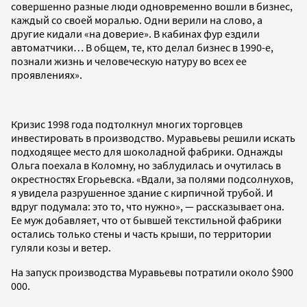
совершенно разные люди одновременно вошли в бизнес,
каждый со своей моралью. Одни верили на слово, а
другие кидали «на доверие». В кабинах фур ездили
автоматчики… В общем, те, кто делал бизнес в 1990-е,
познали жизнь и человеческую натуру во всех ее
проявлениях».
Кризис 1998 года подтолкнул многих торговцев
инвестировать в производство. Муравьевы решили искать
подходящее место для шоколадной фабрики. Однажды
Ольга поехала в Коломну, но заблудилась и очутилась в
окрестностях Егорьевска. «Вдали, за полями подсолнухов,
я увидела разрушенное здание с кирпичной трубой. И
вдруг подумала: это то, что нужно», — рассказывает она.
Ее муж добавляет, что от бывшей текстильной фабрики
остались только стены и часть крыши, по территории
гуляли козы и ветер.
На запуск производства Муравьевы потратили около $900
000.