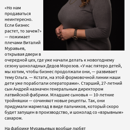
«Но нам
продаваться
неинтересно.
Если бизнес
растет, то зачем?»
— пожимает
плечами Виталий
Муравьев,
открывая двери в
очередной цех, где уже начали делать к новогоднему
сезону шоколадных Дедов Морозов. «У нас пятеро детей,
мы хотим, чтобы бизнес продолжали они, — развивает
тему Ольга. — Кстати, на этой формовочной линии наши
дети уже поработали операторами». Старший, 27-летний
сын Андрей назначен генеральным директором
латвийской фабрики. Младшие сыновья — 10-летние
тройняшки — сочиняют новые рецепты. Так, они
придумали мармелад в виде пальчиков, который скоро
будет запущен в производство, и шоколад со «взрывным»
сахаром.
На фабрике Муравьевых вообще любят