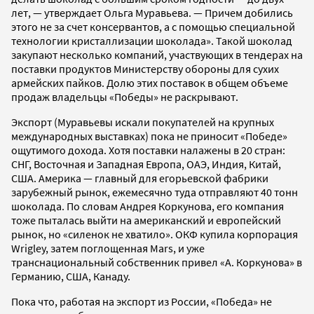
лет, — утверждает Ольга Муравьева. — Причем добились
этого не за счет консервантов, а с помощью специальной
технологии кристаллизации шоколада». Такой шоколад
закупают несколько компаний, участвующих в тендерах на
поставки продуктов Министерству обороны для сухих
армейских пайков. Долю этих поставок в общем объеме
продаж владельцы «Победы» не раскрывают.
Экспорт (Муравьевы искали покупателей на крупных
международных выставках) пока не приносит «Победе»
ощутимого дохода. Хотя поставки налажены в 20 стран:
СНГ, Восточная и Западная Европа, ОАЭ, Индия, Китай,
США. Америка — главный для егорьевской фабрики
зарубежный рынок, ежемесячно туда отправляют 40 тонн
шоколада. По словам Андрея Коркунова, его компания
тоже пыталась выйти на американский и европейский
рынок, но «силенок не хватило». ОКФ купила корпорация
Wrigley, затем поглощенная Mars, и уже
транснациональный собственник привел «А. Коркунова» в
Германию, США, Канаду.
Пока что, работая на экспорт из России, «Победа» не