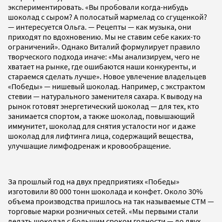
экспериментировать. «Вы пробовали когда-нибудь
шоколад с сыром? А полосатый мармелад со сгущенкой?
— интересуется Ольга. — Рецепты — как музыка, они
приходят по вдохновению. Мы не ставим себе каких-то
ограничений». Однако Виталий формулирует правило
творческого подхода иначе: «Мы анализируем, чего не
хватает на рынке, где ошибаются наши конкуренты, и
стараемся сделать лучше». Новое увлечение владельцев
«Победы» — нишевый шоколад. Например, с экстрактом
стевии — натурального заменителя сахара. К выводу на
рынок готовят энергетический шоколад — для тех, кто
занимается спортом, а также шоколад, повышающий
иммунитет, шоколад для снятия усталости ног и даже
шоколад для лифтинга лица, содержащий вещества,
улучшащие лимфодренаж и кровообращение.
За прошлый год на двух предприятиях «Победы»
изготовили 80 000 тонн шоколада и конфет. Около 30%
объема производства пришлось на так называемые CTM —
торговые марки розничных сетей. «Мы первыми стали
делать шоколад с большим сроком годности — до двух