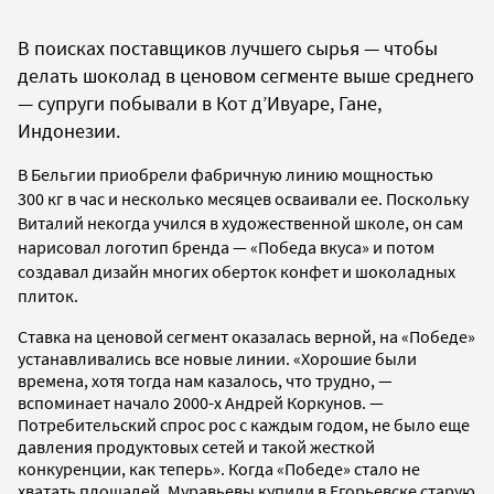
В поисках поставщиков лучшего сырья — чтобы
делать шоколад в ценовом сегменте выше среднего
— супруги побывали в Кот д’Ивуаре, Гане,
Индонезии.
В Бельгии приобрели фабричную линию мощностью
300 кг в час и несколько месяцев осваивали ее. Поскольку
Виталий некогда учился в художественной школе, он сам
нарисовал логотип бренда — «Победа вкуса» и потом
создавал дизайн многих оберток конфет и шоколадных
плиток.
Ставка на ценовой сегмент оказалась верной, на «Победе»
устанавливались все новые линии. «Хорошие были
времена, хотя тогда нам казалось, что трудно, —
вспоминает начало 2000-х Андрей Коркунов. —
Потребительский спрос рос с каждым годом, не было еще
давления продуктовых сетей и такой жесткой
конкуренции, как теперь». Когда «Победе» стало не
хватать площадей, Муравьевы купили в Егорьевске старую