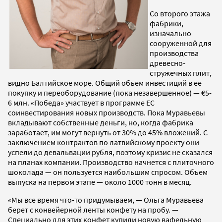
Со второго этажа
фабрики,
изначально
сооруженной для
производства
древесно-
стружечных плит,
видно Балтийское море. Общий объем инвестиций в ее
покупку и переоборудование (пока незавершенное) — €5-
6 млн. «Победа» участвует в программе ЕС
соинвестирования новых производств. Пока Муравьевы
вкладывают собственные деньги, но, когда фабрика
заработает, им могут вернуть от 30% до 45% вложений. C
заключением контрактов по латвийскому проекту они
успели до девальвации рубля, поэтому кризис не сказался
на планах компании. Производство начнется с плиточного
шоколада — он пользуется наибольшим спросом. Объем
выпуска на первом этапе — около 1000 тонн в месяц.
«Мы все время что-то придумываем, — Ольга Муравьева
берет с конвейерной ленты конфету на пробу. —
Специально для этих конфет купили новую вафельную