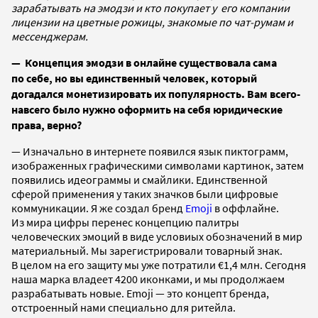
зарабатывать на эмодзи и кто покупает у его компании
лицензии на цветные рожицы, знакомые по чат-румам и
мессенджерам.
— Концепция эмодзи в онлайне существовала сама
по себе, но вы единственный человек, который
догадался монетизировать их популярность. Вам всего-
навсего было нужно оформить на себя юридические
права, верно?
— Изначально в интернете появился язык пиктограмм,
изображенных графическими символами картинок, затем
появились идеограммы и смайлики. Единственной
сферой применения у таких значков были цифровые
коммуникации. Я же создал бренд
Emoji
в оффлайне.
Из мира цифры перенес концепцию палитры
человеческих эмоций в виде условиых обозначений в мир
материальный. Мы зарегистрировали товарный знак.
В целом на его защиту мы уже потратили €1,4 млн. Сегодня
наша марка владеет 4200 иконками, и мы продолжаем
разрабатывать новые. Emoji — это концепт бренда,
отстроенный нами специально для ритейла.