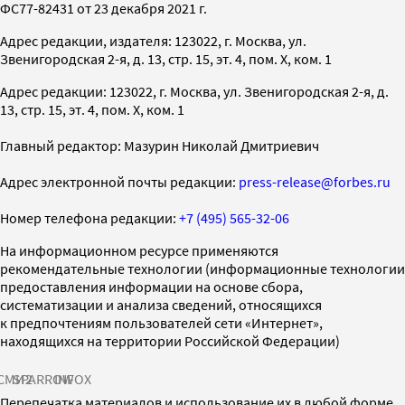
ФС77-82431 от 23 декабря 2021 г.
Адрес редакции, издателя: 123022, г. Москва, ул.
Звенигородская 2-я, д. 13, стр. 15, эт. 4, пом. X, ком. 1
Адрес редакции: 123022, г. Москва, ул. Звенигородская 2-я, д.
13, стр. 15, эт. 4, пом. X, ком. 1
Главный редактор: Мазурин Николай Дмитриевич
Адрес электронной почты редакции:
press-release@forbes.ru
Номер телефона редакции:
+7 (495) 565-32-06
На информационном ресурсе применяются
рекомендательные технологии (информационные технологии
предоставления информации на основе сбора,
систематизации и анализа сведений, относящихся
к предпочтениям пользователей сети «Интернет»,
находящихся на территории Российской Федерации)
СМИ2
SPARROW
INFOX
Перепечатка материалов и использование их в любой форме,