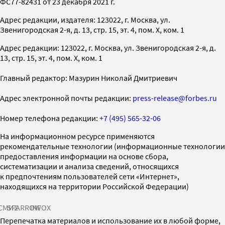
ФС77-82431 от 23 декабря 2021 г.
Адрес редакции, издателя: 123022, г. Москва, ул.
Звенигородская 2-я, д. 13, стр. 15, эт. 4, пом. X, ком. 1
Адрес редакции: 123022, г. Москва, ул. Звенигородская 2-я, д.
13, стр. 15, эт. 4, пом. X, ком. 1
Главный редактор: Мазурин Николай Дмитриевич
Адрес электронной почты редакции:
press-release@forbes.ru
Номер телефона редакции:
+7 (495) 565-32-06
На информационном ресурсе применяются
рекомендательные технологии (информационные технологии
предоставления информации на основе сбора,
систематизации и анализа сведений, относящихся
к предпочтениям пользователей сети «Интернет»,
находящихся на территории Российской Федерации)
СМИ2
SPARROW
INFOX
Перепечатка материалов и использование их в любой форме,