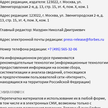
Адрес редакции, издателя: 123022, г. Москва, ул.
Звенигородская 2-я, д. 13, стр. 15, эт. 4, пом. X, ком. 1
Адрес редакции: 123022, г. Москва, ул. Звенигородская 2-я, д.
13, стр. 15, эт. 4, пом. X, ком. 1
Главный редактор: Мазурин Николай Дмитриевич
Адрес электронной почты редакции:
press-release@forbes.ru
Номер телефона редакции:
+7 (495) 565-32-06
На информационном ресурсе применяются
рекомендательные технологии (информационные технологии
предоставления информации на основе сбора,
систематизации и анализа сведений, относящихся
к предпочтениям пользователей сети «Интернет»,
находящихся на территории Российской Федерации)
СМИ2
SPARROW
INFOX
Перепечатка материалов и использование их в любой форме,
в том числе и в электронных СМИ, возможны только с
письменного разрешения редакции. Товарный знак Forbes