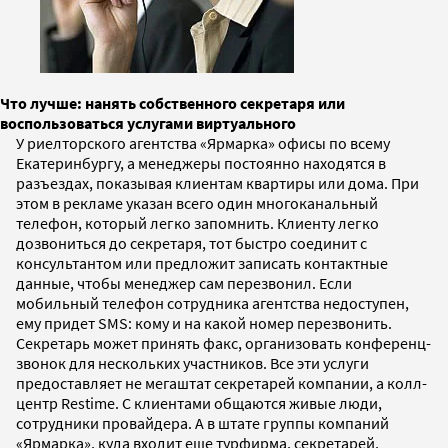
Что лучше: нанять собственного секретаря или
воспользоваться услугами виртуального
У риелторского агентства «Ярмарка» офисы по всему
Екатеринбургу, а менеджеры постоянно находятся в
разъездах, показывая клиентам квартиры или дома. При
этом в рекламе указан всего один многоканальный
телефон, который легко запомнить. Клиенту легко
дозвониться до секретаря, тот быстро соединит с
консультантом или предложит записать контактные
данные, чтобы менеджер сам перезвонил. Если
мобильный телефон сотрудника агентства недоступен,
ему придет SMS: кому и на какой номер перезвонить.
Секретарь может принять факс, организовать конференц-
звонок для нескольких участников. Все эти услуги
предоставляет не мегаштат секретарей компании, а колл-
центр Restime. С клиентами общаются живые люди,
сотрудники провайдера. А в штате группы компаний
«Ярмарка», куда входит еще турфирма, секретарей,