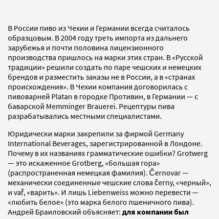
В России пиво из Чехии и Германии всегда считалось
образцовым. В 2004 году треть импорта из дальнего
зарубежья и почти половина лицензионного
производства пришлось на марки этих стран. В «Русской
традиции» решили создать по паре чешских и немецких
брендов и разместить заказы не в России, а в «странах
происхождения». В Чехии компания договорилась с
пивоварней Platan в городке Противин, в Германии — с
баварской Memminger Brauerei. Рецептуры пива
разрабатывались местными специалистами.
Юридически марки закрепили за фирмой Germany
International Beverages, зарегистрированной в Лондоне.
Почему в их названиях грамматические ошибки? Grotwerg
— это искаженное Grotberg, «большая гора»
(распространенная немецкая фамилия). Černovar —
механически соединенные чешские слова černy, «черный»,
и vař, «варить». И лишь Liebenweiss можно перевести —
«любить белое» (это марка белого пшеничного пива).
Андрей Браиловский объясняет:
для компании был