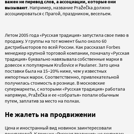
важен не перевод слов, а ассоциации, которые они
вызывают
. Например, название Pražečka должно
ассоциироваться с Прагой, праздником, весельем.
Летом 2005 года «Русская традиция» запустила свое пиво в
продажу. У группы на тот момент было около 60
дистрибьюторов по всей России. Как рассказал Forbes
менеджер крупной торговой компании, поначалу «Русская
традиция» буквально навязывала собственные марки в
довесок к популярным Krušovice и Paulaner. Зато цена
поставки была на 15–20% ниже, чем у известных
импортных марок. Соответственно, привлекательной
получилась стоимость в рознице. В московские
супермаркеты, с которыми «Русская традиция» работала
напрямую, Pražečka и ее «собратья» попали обычным
путем, заплатив за место на полках.
Не жалеть на продвижении
Цена и иностранный вид новинок заинтересовали
покупателей. К тому же «Русская традиция» не скупилась