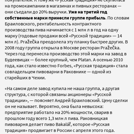
на промокампании в магазинах и пивных ресторанах —
они съедали до 20% выручки.
Уже на третий год
собственные марки принесли группе прибыль
. По словам
Браиловского, рентабельность контрактного
производства пива начинается с 1 млн л в год на одну
марку (годовые продажи всей «Русской традиции» — 14
млн л). Pražečka преодолела эту планку быстрее других. В
2008 году группа открыла в Москве ресторан Pražečka.
Через год перенесла производство этой марки на завод в
Будеевицах — более крупный, чем Platan. А осенью 2010
года, как стало известно Forbes, «Русская традиция» стала
совладельцем пивоварни в Раковнике — одной из
старейших в Чехии.
«На самом деле завод купила не наша группа, а другая
структура, с которой связаны акционеры «Русской
традиции», — поясняет Андрей Браиловский. Цену сделки
он не называет. Вероятно, она была невысока:
предприятие работало на 20% мощности, сварив в
прошлом году всего 1,3 млн л пива. Раковницкая
пивоварня делает пиво Bakalář, которое «Русская
традиция» продвигает в России с апреля этого года.