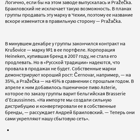
Логично, если бы на этом заводе выпускалась и Pražečka.
Браиловский не исключает такую возможность. В планах
группы продавать эту марку в Чехии, поэтому ее название
вскоре изменится в правильную сторону — Pražačka.
В минувшем декабре у группы закончился контракт на
Krušovice — марку №1 в ее портфеле. Корпорация
Heineken, купившая бренд в 2007 году, не стала его
продлевать. Но в «Русской традиции» надеются, что
провала в продажах не будет. Собственные марки
демонстрируют хороший рост: Černovar, например, — на
35%, а Pražečka — на 45% в сравнении с прошлым годом. В
апреле к ним добавилось пшеничное пиво Asterie,
которое по заказу группы варит бельгийская Brasserie
d’Ecaussinnes. «На импорте мы создали сильную
дистрибуцию и конвертировали ее в собственные
бренды, — рассуждает Андрей Браиловский. — Теперь они
сами укрепляют нашу сбытовую сеть».