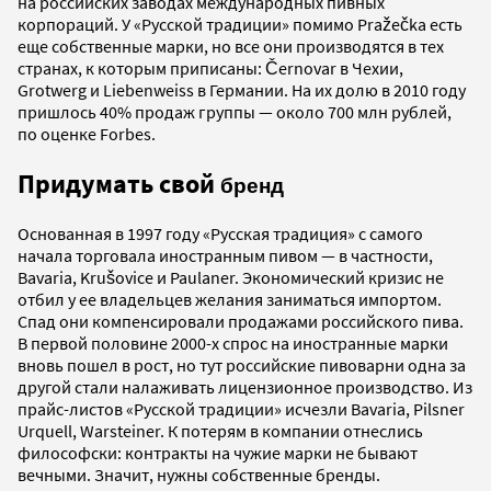
на российских заводах международных пивных
корпораций. У «Русской традиции» помимо Pražečka есть
еще собственные марки, но все они производятся в тех
странах, к которым приписаны: Černovar в Чехии,
Grotwerg и Liebenweiss в Германии. На их долю в 2010 году
пришлось 40% продаж группы — около 700 млн рублей,
по оценке Forbes.
Придумать свой
бренд
Основанная в 1997 году «Русская традиция» с самого
начала торговала иностранным пивом — в частности,
Bavaria, Krušovice и Paulaner. Экономический кризис не
отбил у ее владельцев желания заниматься импортом.
Спад они компенсировали продажами российского пива.
В первой половине 2000-х спрос на иностранные марки
вновь пошел в рост, но тут российские пивоварни одна за
другой стали налаживать лицензионное производство. Из
прайс-листов «Русской традиции» исчезли Bavaria, Pilsner
Urquell, Warsteiner. К потерям в компании отнеслись
философски: контракты на чужие марки не бывают
вечными. Значит, нужны собственные бренды.