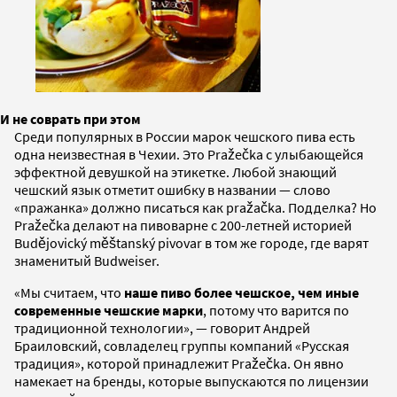
И не соврать при этом
Среди популярных в России марок чешского пива есть
одна неизвестная в Чехии. Это Pražečka с улыбающейся
эффектной девушкой на этикетке. Любой знающий
чешский язык отметит ошибку в названии — слово
«пражанка» должно писаться как pražačka. Подделка? Но
Pražečka делают на пивоварне с 200-летней историей
Budějovický měštanský pivovar в том же городе, где варят
знаменитый Budweiser.
«Мы считаем, что
наше пиво более чешское, чем иные
современные чешские марки
, потому что варится по
традиционной технологии», — говорит Андрей
Браиловский, совладелец группы компаний «Русская
традиция», которой принадлежит Pražečka. Он явно
намекает на бренды, которые выпускаются по лицензии