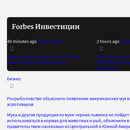
Forbes Инвестиции
40 minutes ago
Инвестиции
2 hours ago
Инве
Акции SpaceX выросли на 6% после
РБК узнал о при
завершения периода локапа
Mind Money Хан
брокеров»
Бизнес
Росрыболовство объяснило появление американских мух в 
агротоваров
Мука и другая продукция из мухи черная львинка не пойдет 
использоваться в кормах для животных и рыб, объяснили 
правительством насекомых из Центральной и Южной Амер