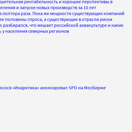
нушительная рентабельность и хорошие перспективы в
еления и запуске новых производств за 10 лет
в полтора раза. Пока же мощности существующих компаний
е половины спроса, а существующие в отрасли риски
s разбирался, что мешает российской аквакультуре и какие
ть у населения северных регионов
осося «Инарктика» анонсировал SPO на Мосбирже