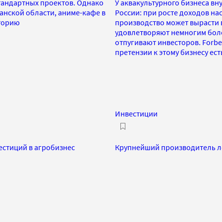
тандартных проектов. Однако
У аквакультурного бизнеса в
анской области, аниме-кафе в
России: при росте доходов нас
торию
производство может вырасти 
удовлетворяют немногим боле
отпугивают инвесторов. Forbe
претензии к этому бизнесу ес
Инвестиции
естиций в агробизнес
Крупнейший производитель л