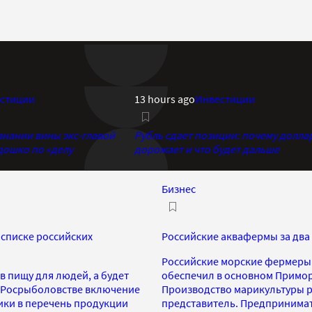
стиции
13 hours ago
Инвестиции
знании вины экс-главой
Рубль сдает позиции: почему долла
дошко по «делу
дорожает и что будет дальше
Бизнес
списке российских
Российские аквафермы за два 
Российские морские фермеры у
в пищу для людей, а будет
обеспечил в основном Примор
в Росрыболовстве включение
Производство марикультуры ра
ики в перечень продукции
представитель. Предпринимат