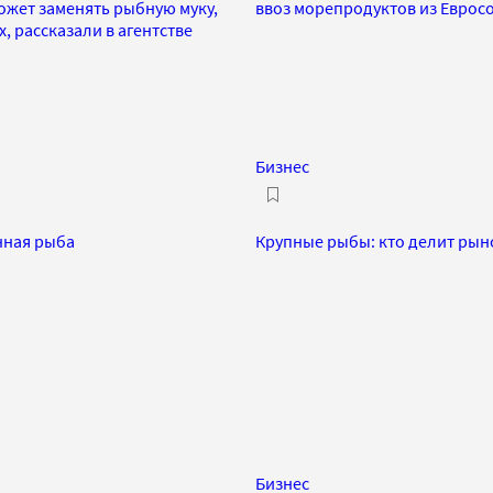
ожет заменять рыбную муку,
ввоз морепродуктов из Еврос
, рассказали в агентстве
Бизнес
нная рыба
Крупные рыбы: кто делит рын
Бизнес