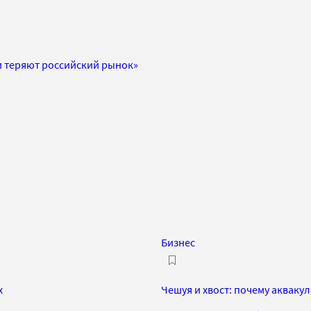
и теряют российский рынок»
Бизнес
х
Чешуя и хвост: почему аквакул