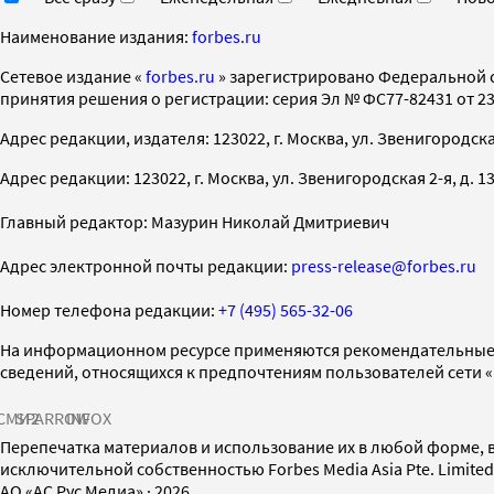
Наименование издания:
forbes.ru
Cетевое издание «
forbes.ru
» зарегистрировано Федеральной 
принятия решения о регистрации: серия Эл № ФС77-82431 от 23 
Адрес редакции, издателя: 123022, г. Москва, ул. Звенигородская 2-
Адрес редакции: 123022, г. Москва, ул. Звенигородская 2-я, д. 13, с
Главный редактор: Мазурин Николай Дмитриевич
Адрес электронной почты редакции:
press-release@forbes.ru
Номер телефона редакции:
+7 (495) 565-32-06
На информационном ресурсе применяются рекомендательные 
сведений, относящихся к предпочтениям пользователей сети 
СМИ2
SPARROW
INFOX
Перепечатка материалов и использование их в любой форме, в
исключительной собственностью Forbes Media Asia Pte. Limite
AO «АС Рус Медиа»
·
2026