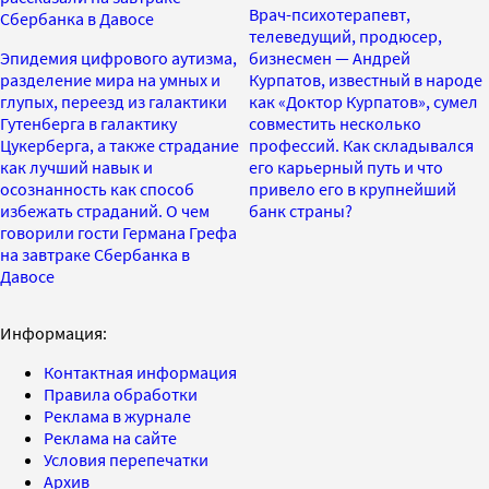
Врач-психотерапевт,
Сбербанка в Давосе
телеведущий, продюсер,
Эпидемия цифрового аутизма,
бизнесмен — Андрей
разделение мира на умных и
Курпатов, известный в народе
глупых, переезд из галактики
как «Доктор Курпатов», сумел
Гутенберга в галактику
совместить несколько
Цукерберга, а также страдание
профессий. Как складывался
как лучший навык и
его карьерный путь и что
осознанность как способ
привело его в крупнейший
избежать страданий. О чем
банк страны?
говорили гости Германа Грефа
на завтраке Сбербанка в
Давосе
Информация:
Контактная информация
Правила обработки
Реклама в журнале
Реклама на сайте
Условия перепечатки
Архив