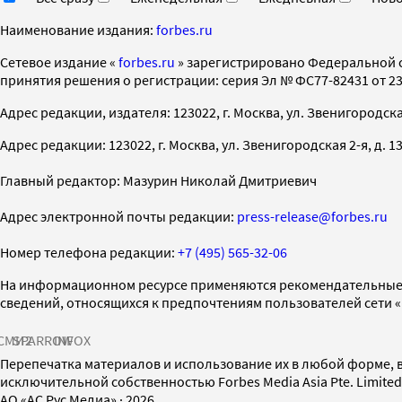
Наименование издания:
forbes.ru
Cетевое издание «
forbes.ru
» зарегистрировано Федеральной 
принятия решения о регистрации: серия Эл № ФС77-82431 от 23 
Адрес редакции, издателя: 123022, г. Москва, ул. Звенигородская 2-
Адрес редакции: 123022, г. Москва, ул. Звенигородская 2-я, д. 13, с
Главный редактор: Мазурин Николай Дмитриевич
Адрес электронной почты редакции:
press-release@forbes.ru
Номер телефона редакции:
+7 (495) 565-32-06
На информационном ресурсе применяются рекомендательные 
сведений, относящихся к предпочтениям пользователей сети 
СМИ2
SPARROW
INFOX
Перепечатка материалов и использование их в любой форме, в
исключительной собственностью Forbes Media Asia Pte. Limite
AO «АС Рус Медиа»
·
2026