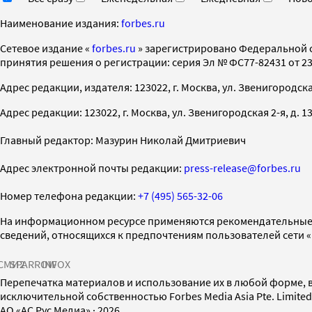
Наименование издания:
forbes.ru
Cетевое издание «
forbes.ru
» зарегистрировано Федеральной 
принятия решения о регистрации: серия Эл № ФС77-82431 от 23 
Адрес редакции, издателя: 123022, г. Москва, ул. Звенигородская 2-
Адрес редакции: 123022, г. Москва, ул. Звенигородская 2-я, д. 13, с
Главный редактор: Мазурин Николай Дмитриевич
Адрес электронной почты редакции:
press-release@forbes.ru
Номер телефона редакции:
+7 (495) 565-32-06
На информационном ресурсе применяются рекомендательные 
сведений, относящихся к предпочтениям пользователей сети 
СМИ2
SPARROW
INFOX
Перепечатка материалов и использование их в любой форме, в
исключительной собственностью Forbes Media Asia Pte. Limite
AO «АС Рус Медиа»
·
2026