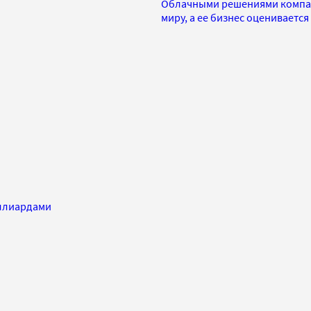
Облачными решениями компани
миру, а ее бизнес оценивается 
иллиардами