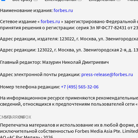
Наименование издания:
forbes.ru
Cетевое издание «
forbes.ru
» зарегистрировано Федеральной 
принятия решения о регистрации: серия Эл № ФС77-82431 от 23 
Адрес редакции, издателя: 123022, г. Москва, ул. Звенигородская 2-
Адрес редакции: 123022, г. Москва, ул. Звенигородская 2-я, д. 13, с
Главный редактор: Мазурин Николай Дмитриевич
Адрес электронной почты редакции:
press-release@forbes.ru
Номер телефона редакции:
+7 (495) 565-32-06
На информационном ресурсе применяются рекомендательные 
сведений, относящихся к предпочтениям пользователей сети 
СМИ2
SPARROW
INFOX
Перепечатка материалов и использование их в любой форме, в
исключительной собственностью Forbes Media Asia Pte. Limite
AO «АС Рус Медиа»
·
2026