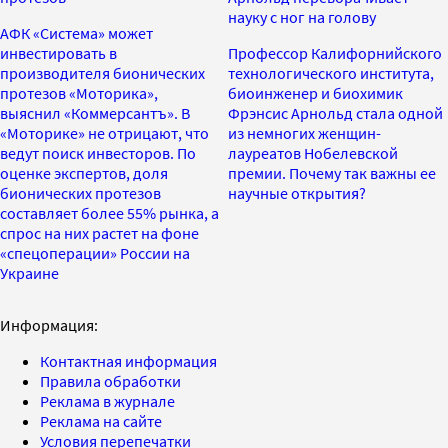
науку с ног на голову
АФК «Система» может
инвестировать в
Профессор Калифорнийского
производителя бионических
технологического института,
протезов «Моторика»,
биоинженер и биохимик
выяснил «Коммерсантъ». В
Фрэнсис Арнольд стала одной
«Моторике» не отрицают, что
из немногих женщин-
ведут поиск инвесторов. По
лауреатов Нобелевской
оценке экспертов, доля
премии. Почему так важны ее
бионических протезов
научные открытия?
составляет более 55% рынка, а
спрос на них растет на фоне
«спецоперации» России на
Украине
Информация:
Контактная информация
Правила обработки
Реклама в журнале
Реклама на сайте
Условия перепечатки