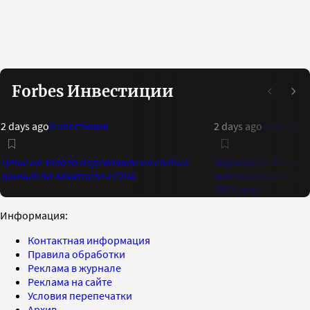
Forbes Инвестиции
2 days ago
Инвестиции
2 days ago
Инвестиц
Цены на золото подскочили на слабых
Индикатор Bank of 
данных по занятости в США
максимальный опти
2021 года
Информация:
Контактная информация
Правила обработки
Реклама в журнале
Реклама на сайте
Условия перепечатки
Архив