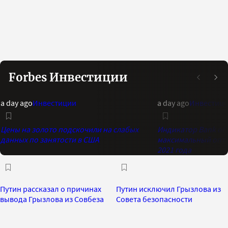
Forbes Инвестиции
a day ago
Инвестиции
a day ago
Инвестиц
Цены на золото подскочили на слабых
Индикатор Bank of 
данных по занятости в США
максимальный опти
2021 года
Путин рассказал о причинах
Путин исключил Грызлова из
вывода Грызлова из Совбеза
Совета безопасности