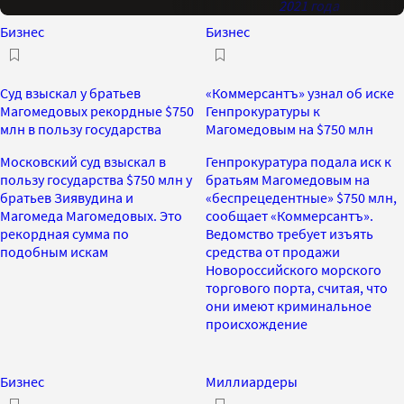
2021 года
Бизнес
Бизнес
Суд взыскал у братьев
«Коммерсантъ» узнал об иске
Магомедовых рекордные $750
Генпрокуратуры к
млн в пользу государства
Магомедовым на $750 млн
Московский суд взыскал в
Генпрокуратура подала иск к
пользу государства $750 млн у
братьям Магомедовым на
братьев Зиявудина и
«беспрецедентные» $750 млн,
Магомеда Магомедовых. Это
сообщает «Коммерсантъ».
рекордная сумма по
Ведомство требует изъять
подобным искам
средства от продажи
Новороссийского морского
торгового порта, считая, что
они имеют криминальное
происхождение
Бизнес
Миллиардеры