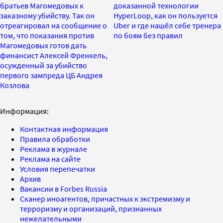
братьев Магомедовых к
доказанной технологии
заказному убийству. Так он
HyperLoop, как он пользуется
отреагировал на сообщение о
Uber и где нашёл себе тренера
том, что показания против
по боям без правил
Магомедовых готов дать
финансист Алексей Френкель,
осужденный за убийство
первого зампреда ЦБ Андрея
Козлова
Информация:
Контактная информация
Правила обработки
Реклама в журнале
Реклама на сайте
Условия перепечатки
Архив
Вакансии в Forbes Russia
Сканер иноагентов, причастных к экстремизму и
терроризму и организаций, признанных
нежелательными