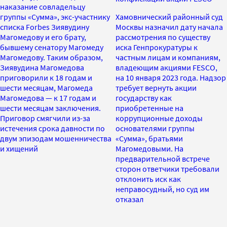
наказание совладельцу
группы «Сумма», экс-участнику
Хамовнический районный суд
списка Forbes Зиявудину
Москвы назначил дату начала
Магомедову и его брату,
рассмотрения по существу
бывшему сенатору Магомеду
иска Генпрокуратуры к
Магомедову. Таким образом,
частным лицам и компаниям,
Зиявудина Магомедова
владеющим акциями FESCO,
приговорили к 18 годам и
на 10 января 2023 года. Надзор
шести месяцам, Магомеда
требует вернуть акции
Магомедова — к 17 годам и
государству как
шести месяцам заключения.
приобретенные на
Приговор смягчили из-за
коррупционные доходы
истечения срока давности по
основателями группы
двум эпизодам мошенничества
«Сумма», братьями
и хищений
Магомедовыми. На
предварительной встрече
сторон ответчики требовали
отклонить иск как
неправосудный, но суд им
отказал