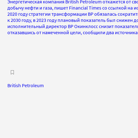
Энергетическая компания British Petroleum откажется от с
добычу нефти и газа, пишет Financial Times со ссылкой на 
2020 году стратегии трансформации BP обязалась сократит
к 2030 году, в 2023 году плановый показатель был снижен д
исполнительный директор BP Окинклосс снизит показател
отказавшись от намеченной цели, сообщили два источника
British Petroleum