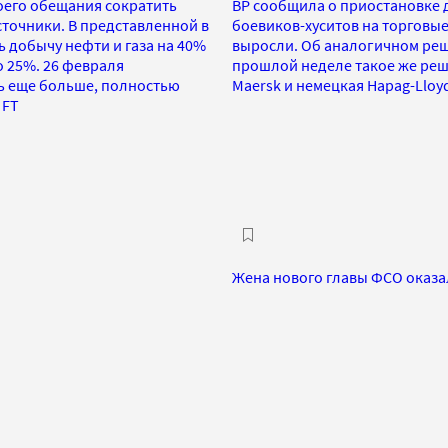
воего обещания сократить
BP сообщила о приостановке 
источники. В представленной в
боевиков-хуситов на торговые
ь добычу нефти и газа на 40%
выросли. Об аналогичном реше
о 25%. 26 февраля
прошлой неделе такое же реш
ь еще больше, полностью
Maersk и немецкая Hapag-Lloy
 FT
Жена нового главы ФСО оказа