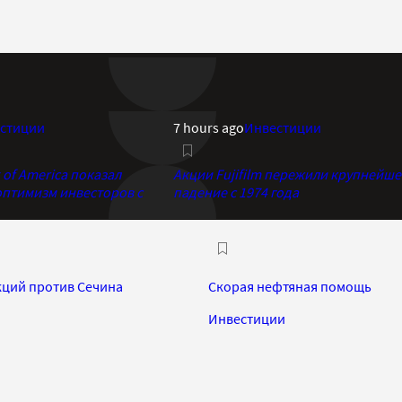
стиции
7 hours ago
Инвестиции
of America показал
Акции Fujifilm пережили крупнейше
птимизм инвесторов с
падение с 1974 года
кций против Сечина
Скорая нефтяная помощь
Инвестиции