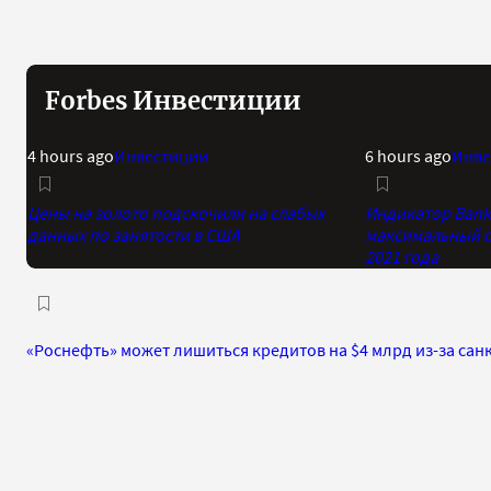
Forbes Инвестиции
4 hours ago
Инвестиции
6 hours ago
Инве
Цены на золото подскочили на слабых
Индикатор Bank 
данных по занятости в США
максимальный о
2021 года
«Роснефть» может лишиться кредитов на $4 млрд из-за сан