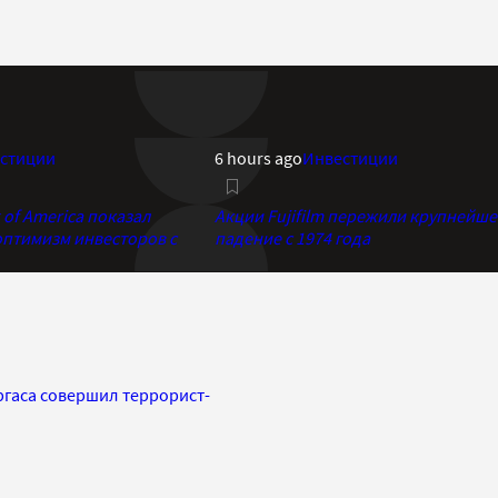
стиции
6 hours ago
Инвестиции
of America показал
Акции Fujifilm пережили крупнейше
птимизм инвесторов с
падение с 1974 года
ргаса совершил террорист-