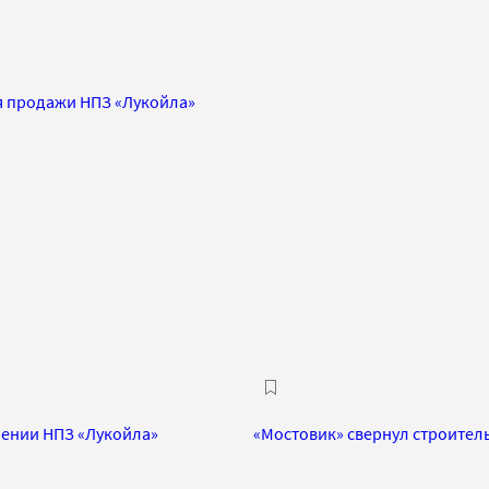
я продажи НПЗ «Лукойла»
шении НПЗ «Лукойла»
«Мостовик» свернул строитель