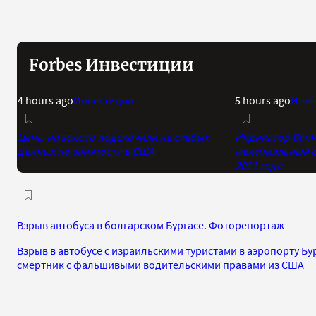
Forbes Инвестиции
4 hours ago
Инвестиции
5 hours ago
Инве
Цены на золото подскочили на слабых
Индикатор Bank 
данных по занятости в США
максимальный о
2021 года
Взрыв автобуса в болгарском Бургасе. Фоторепортаж
Взрыв в автобусе с израильскими туристами в аэропорту Бу
смертник с фальшивыми водительскими правами из США