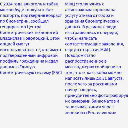
С 2024 года алкоголь и табак
МФЦ столкнулись с
можно будет покупать без
ажиотажным спросом на
паспорта, подтвердив возраст
услугу отказа от сбора и
по биометрии, сообщил
хранения биометрических
гендиректор Центра
данных. В регионах люди
биометрических технологий
выстраивались в очереди,
Владислав Поволоцкий. Этой
чтобы написать
опцией смогут
соответствующие заявления,
воспользоваться те, кто имеет
еще до открытия МФЦ.
подтвержденный цифровой
Поводом стало
профиль гражданина и сдал
распространенное в
данные в Единую
мессенджерах сообщение о
биометрическую систему (ЕБС)
том, что отказ якобы можно
написать лишь до 31 августа,
после чего за россиянами
начнут следить,
принудительно фотографируя
их камерами банкоматов и
записывая голоса через
звонки из «Ростелекома»