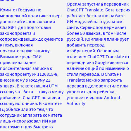
OpenAI запустила переводчик
Комитет Госдумы по
ChatGPT Translate. Бета-версия
молодежной политике отверг
работает бесплатно на базе
данные об использовании
ИИ-моделей на отдельном
ChatGPT для подготовки
сайте. Сервис поддерживает
законопроекта и
более 50 языков, в том числе
сопровождающих документов
русский. Компания планирует
к нему, включая
добавить перевод
пояснительную записку.
изображений. Основным
Внимание ряда СМИ
отличием ChatGPT Translate от
привлекла ранее
переводчика Google является
пояснительная записка к
наличие опций по изменению
законопроекту № 1126815-8,
стиля перевода. В ChatGPT
внесенному в Госдуму 21
Translate можно запросить
января. В тексте нашли UTM-
перевод в деловом стиле или
ссылку чат-бота — такую метку
упростить для ребенка,
добавляет ChatGPT, вставляя
уточняет издание Android
ссылку источника. В комитете
Authority
ГД объяснили это тем, что
сотрудник аппарата комитета
лишь «использовал ИИ как
инструмент для быстрого