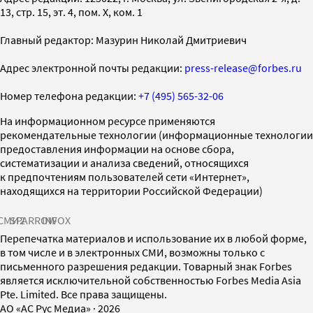
13, стр. 15, эт. 4, пом. X, ком. 1
Главный редактор: Мазурин Николай Дмитриевич
Адрес электронной почты редакции:
press-release@forbes.ru
Номер телефона редакции:
+7 (495) 565-32-06
На информационном ресурсе применяются
рекомендательные технологии (информационные технологии
предоставления информации на основе сбора,
систематизации и анализа сведений, относящихся
к предпочтениям пользователей сети «Интернет»,
находящихся на территории Российской Федерации)
СМИ2
SPARROW
INFOX
Перепечатка материалов и использование их в любой форме,
в том числе и в электронных СМИ, возможны только с
письменного разрешения редакции. Товарный знак Forbes
является исключительной собственностью Forbes Media Asia
Pte. Limited. Все права защищены.
AO «АС Рус Медиа»
·
2026