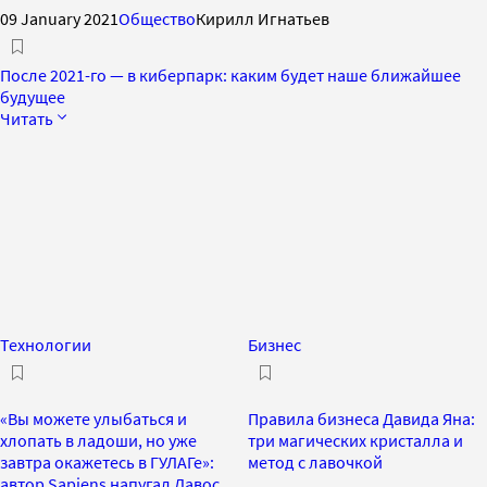
09 January 2021
Общество
Кирилл Игнатьев
После 2021-го — в киберпарк: каким будет наше ближайшее
будущее
Читать
Технологии
Бизнес
«Вы можете улыбаться и
Правила бизнеса Давида Яна:
хлопать в ладоши, но уже
три магических кристалла и
завтра окажетесь в ГУЛАГе»:
метод с лавочкой
автор Sapiens напугал Давос