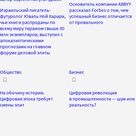
Основатель компании ABBYY
Израильский писатель-
рассказал Forbes о том, чем
футуролог Юваль Ной Харари,
успешный бизнес отличается
чьи книги распроданы по
от провального
всему миру тиражом свыше 30
млн экземпляров, выступил с
апокалиптическими
прогнозами на главном
форуме деловой элиты
Общество
Бизнес
На обочину истории.
Цифровая революция
Цифровая эпоха требует
в промышленности — шум или
смены элит
реальность?