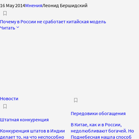
16 May 2014
Мнения
Леонид Бершидский
Почему в России не сработает китайская модель
Читать
Новости
Передовики обогащения
Штатная конкуренция
В Китае, как и в России,
Конкуренция штатов в Индии
недолюбливают богачей. Но
делает то, на что неспособно
Поднебесная нашла способ