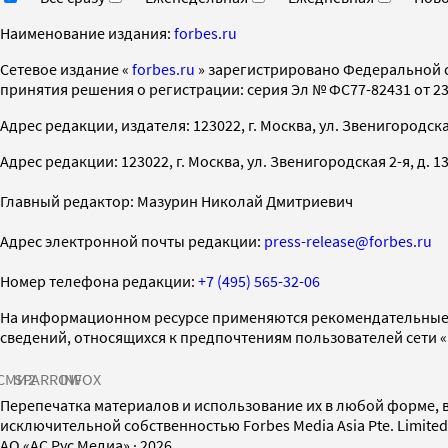
Наименование издания:
forbes.ru
Cетевое издание «
forbes.ru
» зарегистрировано Федеральной 
принятия решения о регистрации: серия Эл № ФС77-82431 от 23 
Адрес редакции, издателя: 123022, г. Москва, ул. Звенигородская 2-
Адрес редакции: 123022, г. Москва, ул. Звенигородская 2-я, д. 13, с
Главный редактор: Мазурин Николай Дмитриевич
Адрес электронной почты редакции:
press-release@forbes.ru
Номер телефона редакции:
+7 (495) 565-32-06
На информационном ресурсе применяются рекомендательные 
сведений, относящихся к предпочтениям пользователей сети 
СМИ2
SPARROW
INFOX
Перепечатка материалов и использование их в любой форме, в
исключительной собственностью Forbes Media Asia Pte. Limite
AO «АС Рус Медиа»
·
2026