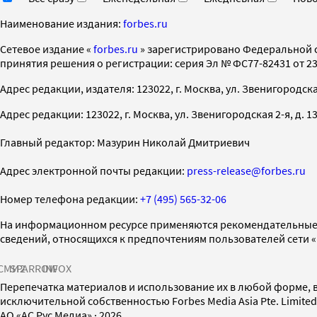
Наименование издания:
forbes.ru
Cетевое издание «
forbes.ru
» зарегистрировано Федеральной 
принятия решения о регистрации: серия Эл № ФС77-82431 от 23 
Адрес редакции, издателя: 123022, г. Москва, ул. Звенигородская 2-
Адрес редакции: 123022, г. Москва, ул. Звенигородская 2-я, д. 13, с
Главный редактор: Мазурин Николай Дмитриевич
Адрес электронной почты редакции:
press-release@forbes.ru
Номер телефона редакции:
+7 (495) 565-32-06
На информационном ресурсе применяются рекомендательные 
сведений, относящихся к предпочтениям пользователей сети 
СМИ2
SPARROW
INFOX
Перепечатка материалов и использование их в любой форме, в
исключительной собственностью Forbes Media Asia Pte. Limite
AO «АС Рус Медиа»
·
2026