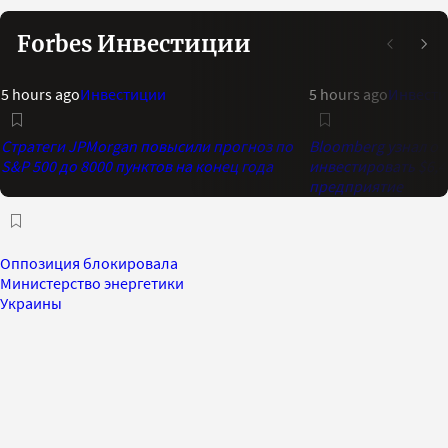
Forbes Инвестиции
5 hours ago
Инвестиции
5 hours ago
Инвест
Стратеги JPMorgan повысили прогноз по
Bloomberg узнал о 
S&P 500 до 8000 пунктов на конец года
инвестировать $6,4
предприятие
Оппозиция блокировала
Министерство энергетики
Украины