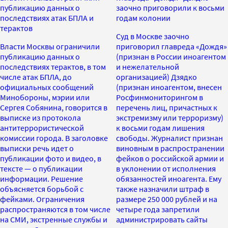
публикацию данных о
заочно приговорили к восьми
последствиях атак БПЛА и
годам колонии
терактов
Суд в Москве заочно
Власти Москвы ограничили
приговорил главреда «Дождя»
публикацию данных о
(признан в России иноагентом
последствиях терактов, в том
и нежелательной
числе атак БПЛА, до
организацией) Дзядко
официальных сообщений
(признан иноагентом, внесен
Минобороны, мэрии или
Росфинмониторингом в
Сергея Собянина, говорится в
перечень лиц, причастных к
выписке из протокола
экстремизму или терроризму)
антитеррористической
к восьми годам лишения
комиссии города. В заголовке
свободы. Журналист признан
выписки речь идет о
виновным в распространении
публикации фото и видео, в
фейков о российской армии и
тексте — о публикации
в уклонении от исполнения
информации. Решение
обязанностей иноагента. Ему
объясняется борьбой с
также назначили штраф в
фейками. Ограничения
размере 250 000 рублей и на
распространяются в том числе
четыре года запретили
на СМИ, экстренные службы и
администрировать сайты