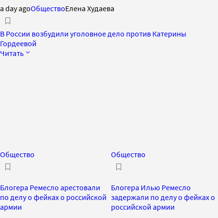
a day ago
Общество
Елена Худаева
В России возбудили уголовное дело против Катерины
Гордеевой
Читать
Общество
Общество
Блогера Ремесло арестовали
Блогера Илью Ремесло
по делу о фейках о российской
задержали по делу о фейках о
армии
российской армии