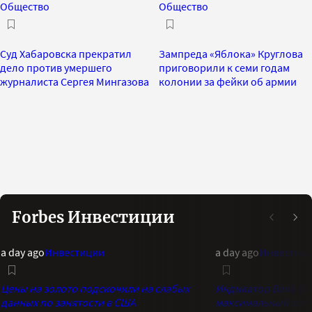
Общество
Общество
Суд Хабаровска прекратил
Зампреда «Яблока» Круглова
дело против умершего
приговорили к семи годам
журналиста Сергея Мингазова
колонии за фейки об армии
Forbes Инвестиции
a day ago
Инвестиции
a day ago
Инвестиц
Цены на золото подскочили на слабых
Индикатор Bank of 
данных по занятости в США
максимальный опти