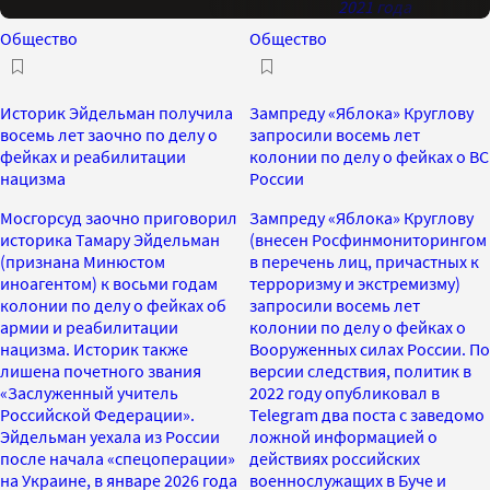
2021 года
Общество
Общество
Историк Эйдельман получила
Зампреду «Яблока» Круглову
восемь лет заочно по делу о
запросили восемь лет
фейках и реабилитации
колонии по делу о фейках о ВС
нацизма
России
Мосгорсуд заочно приговорил
Зампреду «Яблока» Круглову
историка Тамару Эйдельман
(внесен Росфинмониторингом
(признана Минюстом
в перечень лиц, причастных к
иноагентом) к восьми годам
терроризму и экстремизму)
колонии по делу о фейках об
запросили восемь лет
армии и реабилитации
колонии по делу о фейках о
нацизма. Историк также
Вооруженных силах России. По
лишена почетного звания
версии следствия, политик в
«Заслуженный учитель
2022 году опубликовал в
Российской Федерации».
Telegram два поста с заведомо
Эйдельман уехала из России
ложной информацией о
после начала «спецоперации»
действиях российских
на Украине, в январе 2026 года
военнослужащих в Буче и