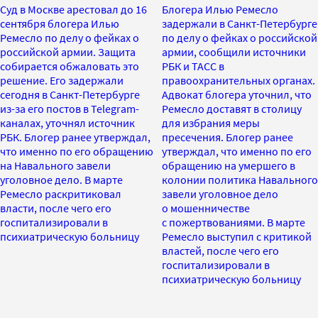
Суд в Москве арестовал до 16
Блогера Илью Ремесло
сентября блогера Илью
задержали в Санкт-Петербурге
Ремесло по делу о фейках о
по делу о фейках о российской
российской армии. Защита
армии, сообщили источники
собирается обжаловать это
РБК и ТАСС в
решение. Его задержали
правоохранительных органах.
сегодня в Санкт-Петербурге
Адвокат блогера уточнил, что
из-за его постов в Telegram-
Ремесло доставят в столицу
каналах, уточнял источник
для избрания меры
РБК. Блогер ранее утверждал,
пресечения. Блогер ранее
что именно по его обращению
утверждал, что именно по его
на Навального завели
обращению на умершего в
уголовное дело. В марте
колонии политика Навального
Ремесло раскритиковал
завели уголовное дело
власти, после чего его
о мошенничестве
госпитализировали в
с пожертвованиями. В марте
психиатрическую больницу
Ремесло выступил с критикой
властей, после чего его
госпитализировали в
психиатрическую больницу