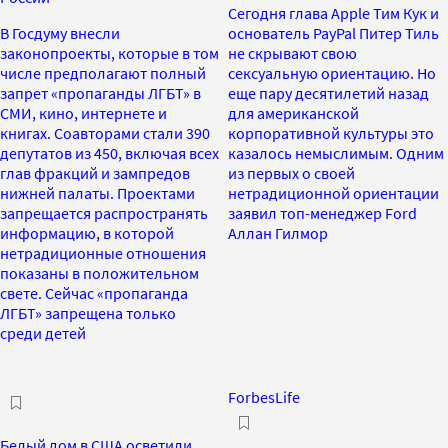
Сегодня глава Apple Тим Кук и
В Госдуму внесли
основатель PayPal Питер Тиль
законопроекты, которые в том
не скрывают свою
числе предполагают полный
сексуальную ориентацию. Но
запрет «пропаганды ЛГБТ» в
еще пару десятилетий назад
СМИ, кино, интернете и
для американской
книгах. Соавторами стали 390
корпоративной культуры это
депутатов из 450, включая всех
казалось немыслимым. Одним
глав фракций и зампредов
из первых о своей
нижней палаты. Проектами
нетрадиционной ориентации
запрещается распространять
заявил топ-менеджер Ford
информацию, в которой
Аллан Гилмор
нетрадиционные отношения
показаны в положительном
свете. Сейчас «пропаганда
ЛГБТ» запрещена только
среди детей
ForbesLife
Белый дом в США осветили