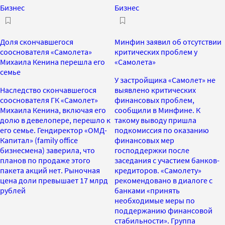
Бизнес
Бизнес
Доля скончавшегося
Минфин заявил об отсутствии
сооснователя «Самолета»
критических проблем у
Михаила Кенина перешла его
«Самолета»
семье
У застройщика «Самолет» не
Наследство скончавшегося
выявлено критических
сооснователя ГК «Самолет»
финансовых проблем,
Михаила Кенина, включая его
сообщили в Минфине. К
долю в девелопере, перешло к
такому выводу пришла
его семье. Гендиректор «ОМД-
подкомиссия по оказанию
Капитал» (family office
финансовых мер
бизнесмена) заверила, что
господдержки после
планов по продаже этого
заседания с участием банков-
пакета акций нет. Рыночная
кредиторов. «Самолету»
цена доли превышает 17 млрд
рекомендовано в диалоге с
рублей
банками «принять
необходимые меры по
поддержанию финансовой
стабильности». Группа