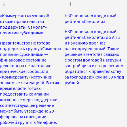
«Коммерсантъ» узнал об
НКР понизило кредитный
отказе правительства
рейтинг «Самолета»
поддержать «Самолет»
НКР понизило кредитный
прямыми субсидиями
рейтинг «Самолета» до A.ru
Правительство не готово
и изменило прогноз
поддержать группу «Самолет»
на неопределенный. Такое
прямыми субсидиями —
решение агентства связано
финансовое состояние
с ростом долговой нагрузки
девелопера не настолько
застройщика и его решением
критическое, сообщили
обратиться к правительству
«Коммерсанту» источники,
за господдержкой на 50 млрд
знакомые с ситуацией. В то же
рублей
время власти готовы
предоставить компании
косвенные меры поддержки,
соответствующее решение
может быть утверждено 20
февраля на совещании
рабочей группы в Минфине.