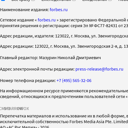
Наименование издания:
forbes.ru
Cетевое издание «
forbes.ru
» зарегистрировано Федеральной 
принятия решения о регистрации: серия Эл № ФС77-82431 от 23 
Адрес редакции, издателя: 123022, г. Москва, ул. Звенигородская 2-
Адрес редакции: 123022, г. Москва, ул. Звенигородская 2-я, д. 13, с
Главный редактор: Мазурин Николай Дмитриевич
Адрес электронной почты редакции:
press-release@forbes.ru
Номер телефона редакции:
+7 (495) 565-32-06
На информационном ресурсе применяются рекомендательные 
сведений, относящихся к предпочтениям пользователей сети 
СМИ2
SPARROW
INFOX
Перепечатка материалов и использование их в любой форме, в
исключительной собственностью Forbes Media Asia Pte. Limite
AO «АС Рус Медиа»
·
2026