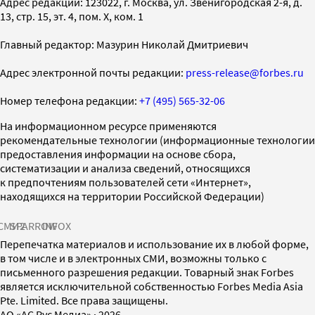
Адрес редакции: 123022, г. Москва, ул. Звенигородская 2-я, д.
13, стр. 15, эт. 4, пом. X, ком. 1
Главный редактор: Мазурин Николай Дмитриевич
Адрес электронной почты редакции:
press-release@forbes.ru
Номер телефона редакции:
+7 (495) 565-32-06
На информационном ресурсе применяются
рекомендательные технологии (информационные технологии
предоставления информации на основе сбора,
систематизации и анализа сведений, относящихся
к предпочтениям пользователей сети «Интернет»,
находящихся на территории Российской Федерации)
СМИ2
SPARROW
INFOX
Перепечатка материалов и использование их в любой форме,
в том числе и в электронных СМИ, возможны только с
письменного разрешения редакции. Товарный знак Forbes
является исключительной собственностью Forbes Media Asia
Pte. Limited. Все права защищены.
AO «АС Рус Медиа»
·
2026