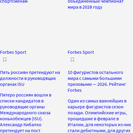
спортсменам
объединенный чемпионат
мира в 2028 году
Forbes Sport
Forbes Sport
Пять россиян претендуют на
10 фигуристов остального
должности в руководящих
мира с самыми большими
органах ISU
призовыми — 2026. Рейтинг
Forbes
Пятеро россиян вошли в
списки кандидатов в
Один из самых важнейших в
руководящие органы
карьере фигуристов сезон
Международного союза
позади. Олимпийские игры,
конькобежцев (ISU).
прошедшие в феврале в
Александр Кибалко
Италии, для некоторых из них
претендует на пост
стали дебютными, для других