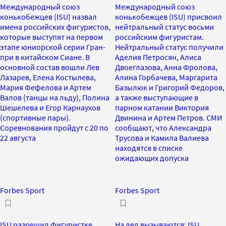
Международный союз
Международный союз
конькобежцев (ISU) назвал
конькобежцев (ISU) присвоил
имена российских фигуристов,
нейтральный статус восьми
которые выступят на первом
российским фигуристам.
этапе юниорской серии Гран-
Нейтральный статус получили
при в китайском Сиане. В
Аделия Петросян, Алиса
основной состав вошли Лев
Двоеглазова, Анна Фролова,
Лазарев, Елена Костылева,
Алина Горбачева, Маргарита
Мария Фефелова и Артем
Базылюк и Григорий Федоров,
Валов (танцы на льду), Полина
а также выступающие в
Шешелева и Егор Карнаухов
парном катании Виктория
(спортивные пары).
Двинина и Артем Петров. СМИ
Соревнования пройдут с 20 по
сообщают, что Александра
22 августа
Трусова и Камила Валиева
находятся в списке
ожидающих допуска
Forbes Sport
Forbes Sport
ISU разрешил фигуристке
На лед вызываются: ISU