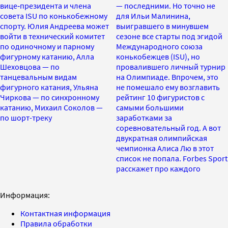
вице‑президента и члена
— последними. Но точно не
совета ISU по конькобежному
для Ильи Малинина,
спорту. Юлия Андреева может
выигравшего в минувшем
войти в технический комитет
сезоне все старты под эгидой
по одиночному и парному
Международного союза
фигурному катанию, Алла
конькобежцев (ISU), но
Шеховцова — по
провалившего личный турнир
танцевальным видам
на Олимпиаде. Впрочем, это
фигурного катания, Ульяна
не помешало ему возглавить
Чиркова — по синхронному
рейтинг 10 фигуристов с
катанию, Михаил Соколов —
самыми большими
по шорт-треку
заработками за
соревновательный год. А вот
двукратная олимпийская
чемпионка Алиса Лю в этот
список не попала. Forbes Sport
расскажет про каждого
Информация:
Контактная информация
Правила обработки