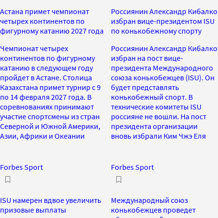
Астана примет чемпионат
Россиянин Александр Кибалко
четырех континентов по
избран вице-президентом ISU
фигурному катанию 2027 года
по конькобежному спорту
Чемпионат четырех
Россиянин Александр Кибалко
континентов по фигурному
избран на пост вице-
катанию в следующем году
президента Международного
пройдет в Астане. Столица
союза конькобежцев (ISU). Он
Казахстана примет турнир с 9
будет представлять
по 14 февраля 2027 года. В
конькобежный спорт. В
соревнованиях принимают
технические комитеты ISU
участие спортсмены из стран
россияне не вошли. На пост
Северной и Южной Америки,
президента организации
Азии, Африки и Океании
вновь избрали Ким Чжэ Еля
Forbes Sport
Forbes Sport
ISU намерен вдвое увеличить
Международный союз
призовые выплаты
конькобежцев проведет