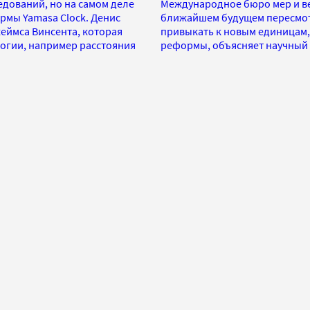
ледований, но на самом деле
Международное бюро мер и вес
рмы Yamasa Clock. Денис
ближайшем будущем пересмотр
жеймса Винсента, которая
привыкать к новым единицам,
логии, например расстояния
реформы, объясняет научный 