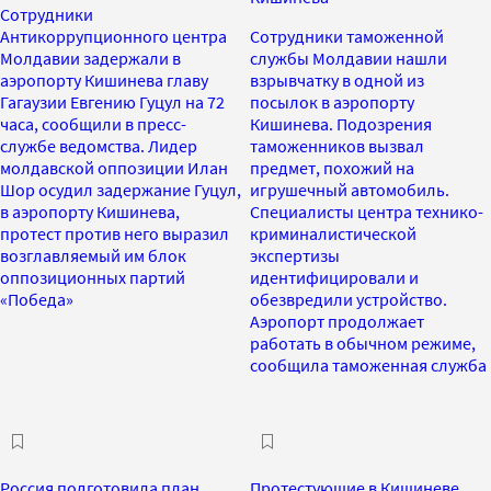
Сотрудники
Антикоррупционного центра
Сотрудники таможенной
Молдавии задержали в
службы Молдавии нашли
аэропорту Кишинева главу
взрывчатку в одной из
Гагаузии Евгению Гуцул на 72
посылок в аэропорту
часа, сообщили в пресс-
Кишинева. Подозрения
службе ведомства. Лидер
таможенников вызвал
молдавской оппозиции Илан
предмет, похожий на
Шор осудил задержание Гуцул,
игрушечный автомобиль.
в аэропорту Кишинева,
Специалисты центра технико-
протест против него выразил
криминалистической
возглавляемый им блок
экспертизы
оппозиционных партий
идентифицировали и
«Победа»
обезвредили устройство.
Аэропорт продолжает
работать в обычном режиме,
сообщила таможенная служба
Россия подготовила план
Протестующие в Кишиневе