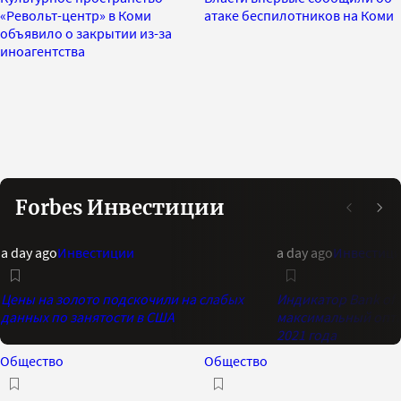
«Револьт-центр» в Коми
атаке беспилотников на Коми
объявило о закрытии из-за
иноагентства
Forbes Инвестиции
a day ago
Инвестиции
a day ago
Инвестиц
Цены на золото подскочили на слабых
Индикатор Bank of 
данных по занятости в США
максимальный опти
2021 года
Общество
Общество