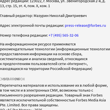
Адрес редакции: 123022, г. Москва, ул. Звенигородская 2-я, д.
13, стр. 15, эт. 4, пом. X, ком. 1
Главный редактор: Мазурин Николай Дмитриевич
Адрес электронной почты редакции:
press-release@forbes.ru
Номер телефона редакции:
+7 (495) 565-32-06
На информационном ресурсе применяются
рекомендательные технологии (информационные технологии
предоставления информации на основе сбора,
систематизации и анализа сведений, относящихся
к предпочтениям пользователей сети «Интернет»,
находящихся на территории Российской Федерации)
СМИ2
SPARROW
INFOX
Перепечатка материалов и использование их в любой форме,
в том числе и в электронных СМИ, возможны только с
письменного разрешения редакции. Товарный знак Forbes
является исключительной собственностью Forbes Media Asia
Pte. Limited. Все права защищены.
AO «АС Рус Медиа»
·
2026