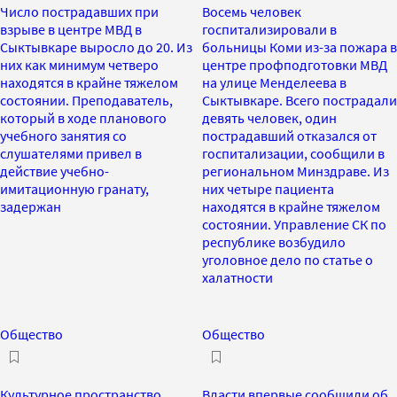
Число пострадавших при
Восемь человек
взрыве в центре МВД в
госпитализировали в
Сыктывкаре выросло до 20. Из
больницы Коми из-за пожара в
них как минимум четверо
центре профподготовки МВД
находятся в крайне тяжелом
на улице Менделеева в
состоянии. Преподаватель,
Сыктывкаре. Всего пострадали
который в ходе планового
девять человек, один
учебного занятия со
пострадавший отказался от
слушателями привел в
госпитализации, сообщили в
действие учебно-
региональном Минздраве. Из
имитационную гранату,
них четыре пациента
задержан
находятся в крайне тяжелом
состоянии. Управление СК по
республике возбудило
уголовное дело по статье о
халатности
Общество
Общество
Культурное пространство
Власти впервые сообщили об