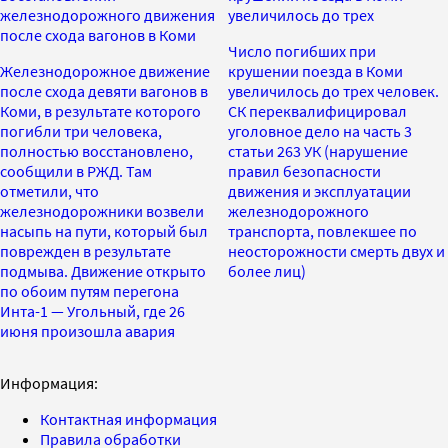
железнодорожного движения
увеличилось до трех
после схода вагонов в Коми
Число погибших при
Железнодорожное движение
крушении поезда в Коми
после схода девяти вагонов в
увеличилось до трех человек.
Коми, в результате которого
СК переквалифицировал
погибли три человека,
уголовное дело на часть 3
полностью восстановлено,
статьи 263 УК (нарушение
сообщили в РЖД. Там
правил безопасности
отметили, что
движения и эксплуатации
железнодорожники возвели
железнодорожного
насыпь на пути, который был
транспорта, повлекшее по
поврежден в результате
неосторожности смерть двух и
подмыва. Движение открыто
более лиц)
по обоим путям перегона
Инта-1 — Угольный, где 26
июня произошла авария
Информация:
Контактная информация
Правила обработки