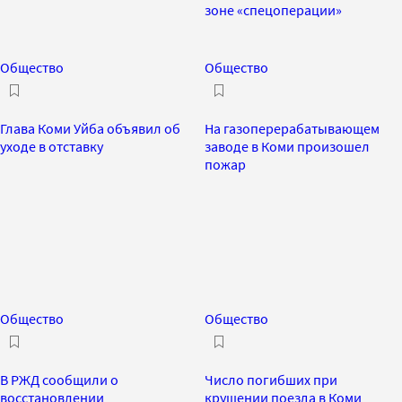
зоне «спецоперации»
Общество
Общество
Глава Коми Уйба объявил об
На газоперерабатывающем
уходе в отставку
заводе в Коми произошел
пожар
Общество
Общество
В РЖД сообщили о
Число погибших при
восстановлении
крушении поезда в Коми