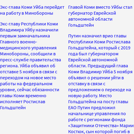
Экс-глава Коми Уйба перейдет
Главой Коми вместо Уйбы стал
на работу в Минобороны
губернатор Еврейской
автономной области
Экс-главу Республики Коми
Гольдштейн
Владимира Уйбу назначили
первым замначальника
Путин назначил врио главы
Главного военно-
Республики Коми Ростислава
медицинского управления
Гольдштейна, который с 2019
Минобороны, сообщили в
года был губернатором
пресс-службе правительства
Еврейской автономной
региона. Уйба объявил об
области. Предыдущий глава
отставке 5 ноября в связи с
Коми Владимир Уйба 5 ноября
переходом на новое место
объявил о решении уйти в
работы на федеральном
отставку в связи с
уровне, сейчас обязанности
предложением о переходе на
главы Коми временно
новую работу. Место
исполняет Ростислав
Гольдштейна на посту главы
Гольдштейн
ЕАО Путин предложил
начальнице управления по
работе с регионами фонда
«Защитники Отечества» Марии
Костюк, сын которой погиб в