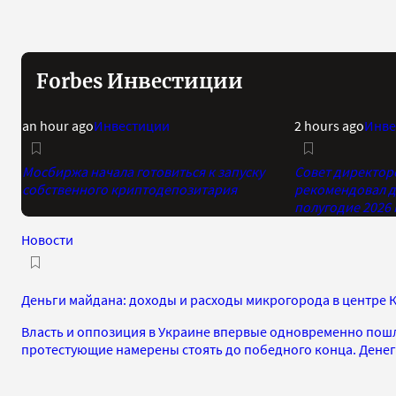
Forbes Инвестиции
an hour ago
Инвестиции
2 hours ago
Инве
Мосбиржа начала готовиться к запуску
Совет директор
собственного криптодепозитария
рекомендовал д
полугодие 2026 
Новости
Деньги майдана: доходы и расходы микрогорода в центре 
Власть и оппозиция в Украине впервые одновременно пошл
протестующие намерены стоять до победного конца. Денег