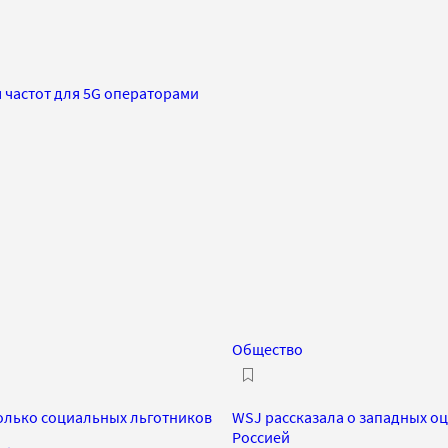
частот для 5G операторами
Общество
олько социальных льготников
WSJ рассказала о западных о
Россией