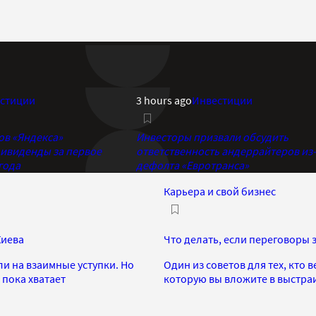
стиции
3 hours ago
Инвестиции
ов «Яндекса»
Инвесторы призвали обсудить
ивиденды за первое
ответственность андеррайтеров из-
года
дефолта «Евротранса»
Карьера и свой бизнес
Киева
Что делать, если переговоры 
и на взаимные уступки. Но
Один из советов для тех, кто 
 пока хватает
которую вы вложите в выстра