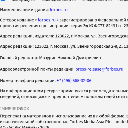
Наименование издания:
forbes.ru
Cетевое издание «
forbes.ru
» зарегистрировано Федеральной 
принятия решения о регистрации: серия Эл № ФС77-82431 от 23 
Адрес редакции, издателя: 123022, г. Москва, ул. Звенигородская 2-
Адрес редакции: 123022, г. Москва, ул. Звенигородская 2-я, д. 13, с
Главный редактор: Мазурин Николай Дмитриевич
Адрес электронной почты редакции:
press-release@forbes.ru
Номер телефона редакции:
+7 (495) 565-32-06
На информационном ресурсе применяются рекомендательные 
сведений, относящихся к предпочтениям пользователей сети 
СМИ2
SPARROW
INFOX
Перепечатка материалов и использование их в любой форме, в
исключительной собственностью Forbes Media Asia Pte. Limite
AO «АС Рус Медиа»
·
2026