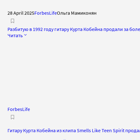
28 April 2025
ForbesLife
Ольга Мамиконян
Разбитую в 1992 году гитару Курта Кобейна продали за боле
Читать
ForbesLife
Гитару Курта Кобейна из клипа Smells Like Teen Spirit прода