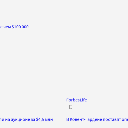
е чем $100 000
ForbesLife
ли на аукционе за $4,5 млн
В Ковент-Гардене поставят оп