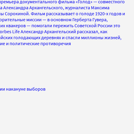
 премьера документального фильма «Голод» — совместного
та Александра Архангельского, журналиста Максима
ы Сорокиной. Фильм рассказывает о голоде 1920-х годов и
орительные миссии — в основном Герберта Гувера,
их квакеров — помогали пережить Советской России это
orbes Life Александр Архангельский рассказал, как
ийских голодающих деревнях и спасли миллионы жизней,
кие и политические противоречия
рии накануне выборов