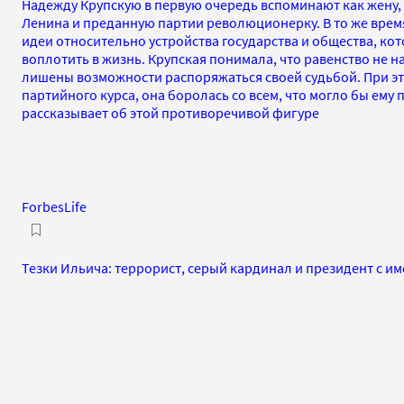
Надежду Крупскую в первую очередь вспоминают как жену,
Ленина и преданную партии революционерку. В то же время
идеи относительно устройства государства и общества, ко
воплотить в жизнь. Крупская понимала, что равенство не н
лишены возможности распоряжаться своей судьбой. При э
партийного курса, она боролась со всем, что могло бы ему
рассказывает об этой противоречивой фигуре
ForbesLife
Тезки Ильича: террорист, серый кардинал и президент с и