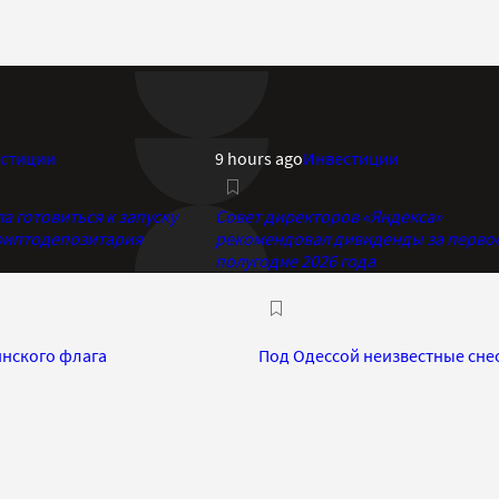
стиции
9 hours ago
Инвестиции
 готовиться к запуску
Совет директоров «Яндекса»
риптодепозитария
рекомендовал дивиденды за перво
полугодие 2026 года
инского флага
Под Одессой неизвестные сне