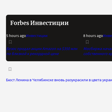
Forbes Инвестиции
5 hours ago
Инвестиции
8 hours ago
Инве
Безос продал акции Amazon на $350 млн
Мосбиржа начала
по близкой к рекордной цене
собственного к
Бюст Ленина в Челябинске вновь разукрасили в цвета укра