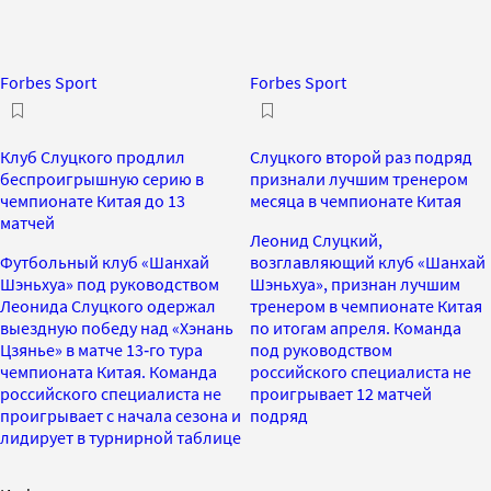
Forbes Sport
Forbes Sport
Клуб Слуцкого продлил
Слуцкого второй раз подряд
беспроигрышную серию в
признали лучшим тренером
чемпионате Китая до 13
месяца в чемпионате Китая
матчей
Леонид Слуцкий,
Футбольный клуб «Шанхай
возглавляющий клуб «Шанхай
Шэньхуа» под руководством
Шэньхуа», признан лучшим
Леонида Слуцкого одержал
тренером в чемпионате Китая
выездную победу над «Хэнань
по итогам апреля. Команда
Цзянье» в матче 13‑го тура
под руководством
чемпионата Китая. Команда
российского специалиста не
российского специалиста не
проигрывает 12 матчей
проигрывает с начала сезона и
подряд
лидирует в турнирной таблице