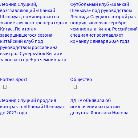
Леонид Слуцкий,
Футбольный клуб «Шанхай
возглавляющий «Шанхай
Шэньхуа» под руководством
Шэньхуа», номинирован на
Леонида Слуцкого второй раз
звание лучшего тренера года в
подряд завоевал серебро
Китае. По итогам
чемпионата Китая. Российский
завершившегося сезона
специалист возглавляет
китайский клуб под
команду с января 2024 года
руководством россиянина
выиграл Суперкубок Китая и
завоевал серебро чемпионата
Forbes Sport
Общество
Леонид Слуцкий продлил
ЛДПР объявила об
контракт с «Шанхай Шэньхуа»
исключении из партии
до 2027 года
депутата Ярослава Нилова