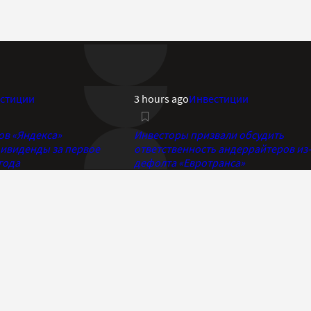
стиции
3 hours ago
Инвестиции
ов «Яндекса»
Инвесторы призвали обсудить
ивиденды за первое
ответственность андеррайтеров из-
года
дефолта «Евротранса»