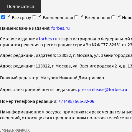
Подписаться
Все сразу
Еженедельная
Ежедневная
Ново
Наименование издания:
forbes.ru
Cетевое издание «
forbes.ru
» зарегистрировано Федеральной 
принятия решения о регистрации: серия Эл № ФС77-82431 от 23 
Адрес редакции, издателя: 123022, г. Москва, ул. Звенигородская 2-
Адрес редакции: 123022, г. Москва, ул. Звенигородская 2-я, д. 13, с
Главный редактор: Мазурин Николай Дмитриевич
Адрес электронной почты редакции:
press-release@forbes.ru
Номер телефона редакции:
+7 (495) 565-32-06
На информационном ресурсе применяются рекомендательные 
сведений, относящихся к предпочтениям пользователей сети 
СМИ2
SPARROW
INFOX