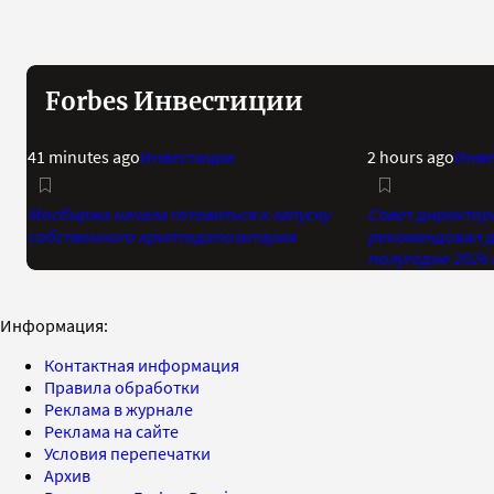
Forbes Инвестиции
41 minutes ago
Инвестиции
2 hours ago
Инве
Мосбиржа начала готовиться к запуску
Совет директор
собственного криптодепозитария
рекомендовал д
полугодие 2026 
Информация:
Контактная информация
Правила обработки
Реклама в журнале
Реклама на сайте
Условия перепечатки
Архив