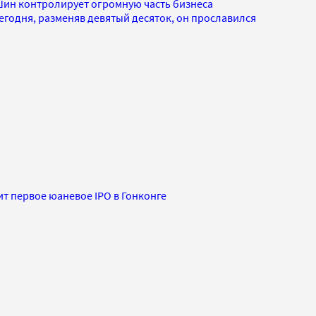
-Шин контролирует огромную часть бизнеса
егодня, разменяв девятый десяток, он прославился
т первое юаневое IPO в Гонконге