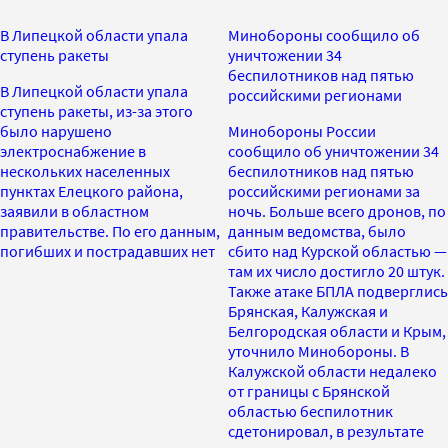
В Липецкой области упала
Минобороны сообщило об
ступень ракеты
уничтожении 34
беспилотников над пятью
В Липецкой области упала
российскими регионами
ступень ракеты, из-за этого
было нарушено
Минобороны России
электроснабжение в
сообщило об уничтожении 34
нескольких населенных
беспилотников над пятью
пунктах Елецкого района,
российскими регионами за
заявили в областном
ночь. Больше всего дронов, по
правительстве. По его данным,
данным ведомства, было
погибших и пострадавших нет
сбито над Курской областью —
там их число достигло 20 штук.
Также атаке БПЛА подверглись
Брянская, Калужская и
Белгородская области и Крым,
уточнило Минобороны. В
Калужской области недалеко
от границы с Брянской
областью беспилотник
сдетонировал, в результате