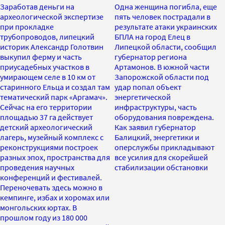
Заработав деньги на
Одна женщина погибла, еще
археологической экспертизе
пять человек пострадали в
при прокладке
результате атаки украинских
трубопроводов, липецкий
БПЛА на город Елец в
историк Александр Голотвин
Липецкой области, сообщил
выкупил ферму и часть
губернатор региона
приусадебных участков в
Артамонов. В южной части
умирающем селе в 10 км от
Запорожской области под
старинного Ельца и создал там
удар попал объект
тематический парк «Аргамач».
энергетической
Сейчас на его территории
инфраструктуры, часть
площадью 37 га действует
оборудования повреждена.
детский археологический
Как заявил губернатор
лагерь, музейный комплекс с
Балицкий, энергетики и
реконструкциями построек
оперслужбы прикладывают
разных эпох, пространства для
все усилия для скорейшей
проведения научных
стабилизации обстановки
конференций и фестивалей.
Переночевать здесь можно в
кемпинге, избах и хоромах или
монгольских юртах. В
прошлом году из 180 000