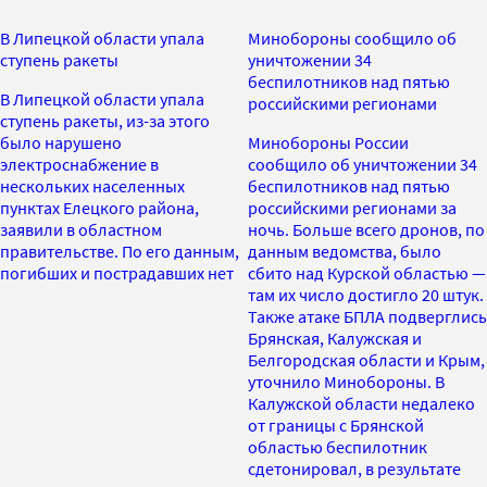
В Липецкой области упала
Минобороны сообщило об
ступень ракеты
уничтожении 34
беспилотников над пятью
В Липецкой области упала
российскими регионами
ступень ракеты, из-за этого
было нарушено
Минобороны России
электроснабжение в
сообщило об уничтожении 34
нескольких населенных
беспилотников над пятью
пунктах Елецкого района,
российскими регионами за
заявили в областном
ночь. Больше всего дронов, по
правительстве. По его данным,
данным ведомства, было
погибших и пострадавших нет
сбито над Курской областью —
там их число достигло 20 штук.
Также атаке БПЛА подверглись
Брянская, Калужская и
Белгородская области и Крым,
уточнило Минобороны. В
Калужской области недалеко
от границы с Брянской
областью беспилотник
сдетонировал, в результате