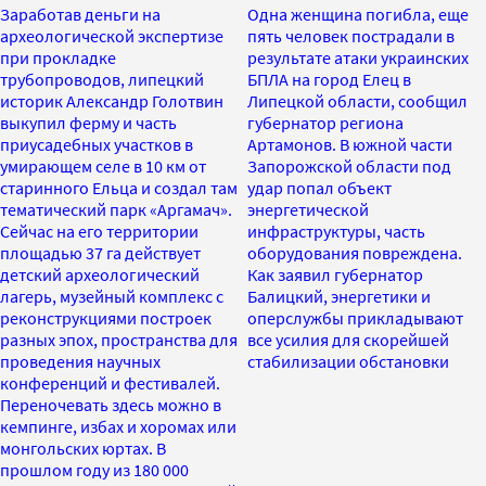
Заработав деньги на
Одна женщина погибла, еще
археологической экспертизе
пять человек пострадали в
при прокладке
результате атаки украинских
трубопроводов, липецкий
БПЛА на город Елец в
историк Александр Голотвин
Липецкой области, сообщил
выкупил ферму и часть
губернатор региона
приусадебных участков в
Артамонов. В южной части
умирающем селе в 10 км от
Запорожской области под
старинного Ельца и создал там
удар попал объект
тематический парк «Аргамач».
энергетической
Сейчас на его территории
инфраструктуры, часть
площадью 37 га действует
оборудования повреждена.
детский археологический
Как заявил губернатор
лагерь, музейный комплекс с
Балицкий, энергетики и
реконструкциями построек
оперслужбы прикладывают
разных эпох, пространства для
все усилия для скорейшей
проведения научных
стабилизации обстановки
конференций и фестивалей.
Переночевать здесь можно в
кемпинге, избах и хоромах или
монгольских юртах. В
прошлом году из 180 000